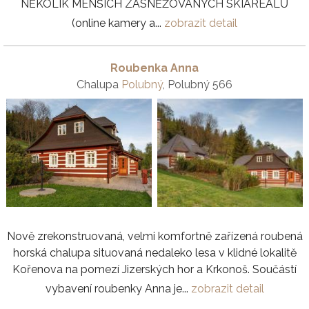
NĚKOLIK MENŠÍCH ZASNĚŽOVANÝCH SKIAREÁLŮ
(online kamery a...
zobrazit detail
Roubenka Anna
Chalupa
Polubný
, Polubný 566
Nově zrekonstruovaná, velmi komfortně zařízená roubená
horská chalupa situovaná nedaleko lesa v klidné lokalitě
Kořenova na pomezí Jizerských hor a Krkonoš. Součástí
vybavení roubenky Anna je...
zobrazit detail