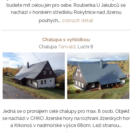
budete mít celou jen pro sebe. Roubenka U Jakubců se
nachází v horském středisku Rokytnice nad Jizerou
pouhých...
zobrazit detail
Chalupa s vyhlídkou
Chalupa
Tanvald
, Luční 8
Jedná se o pronájem celé chalupy pro max. 8 osob. Objekt
se nachází v CHKO Jizerské hory na rozhraní Jizerských hor
a Krkonoš v nadmořské výšce 680m. Leží stranou...