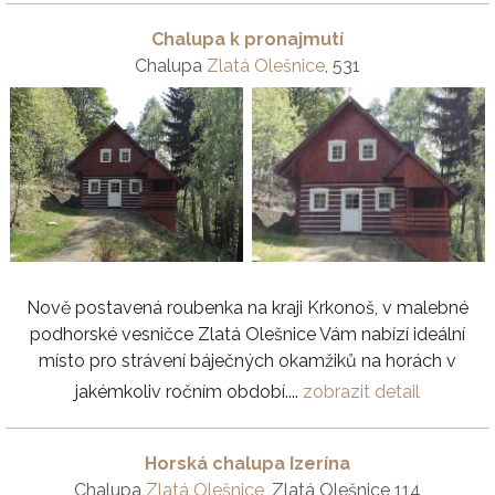
Chalupa k pronajmutí
Chalupa
Zlatá Olešnice
, 531
Nově postavená roubenka na kraji Krkonoš, v malebné
podhorské vesničce Zlatá Olešnice Vám nabízí ideální
místo pro strávení báječných okamžiků na horách v
jakémkoliv ročním období....
zobrazit detail
Horská chalupa Izerína
Chalupa
Zlatá Olešnice
, Zlatá Olešnice 114