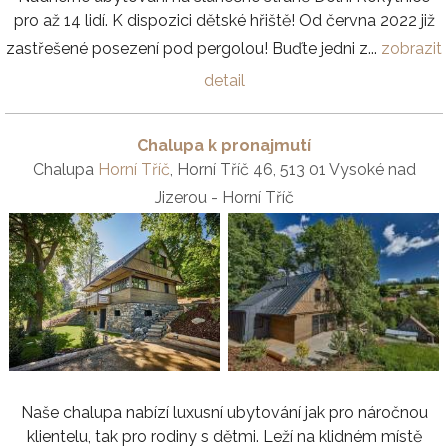
pro až 14 lidí. K dispozici dětské hřiště! Od června 2022 již
zastřešené posezení pod pergolou! Buďte jedni z...
zobrazit
detail
Chalupa k pronajmutí
Chalupa
Horní Tříč
, Horní Tříč 46, 513 01 Vysoké nad
Jizerou - Horní Tříč
Naše chalupa nabízí luxusní ubytování jak pro náročnou
klientelu, tak pro rodiny s dětmi. Leží na klidném místě