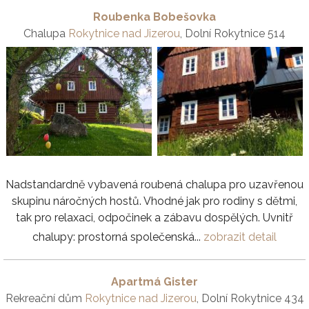
Roubenka Bobešovka
Chalupa
Rokytnice nad Jizerou
, Dolní Rokytnice 514
Nadstandardně vybavená roubená chalupa pro uzavřenou
skupinu náročných hostů. Vhodné jak pro rodiny s dětmi,
tak pro relaxaci, odpočinek a zábavu dospělých. Uvnitř
chalupy: prostorná společenská...
zobrazit detail
Apartmá Gister
Rekreační dům
Rokytnice nad Jizerou
, Dolní Rokytnice 434