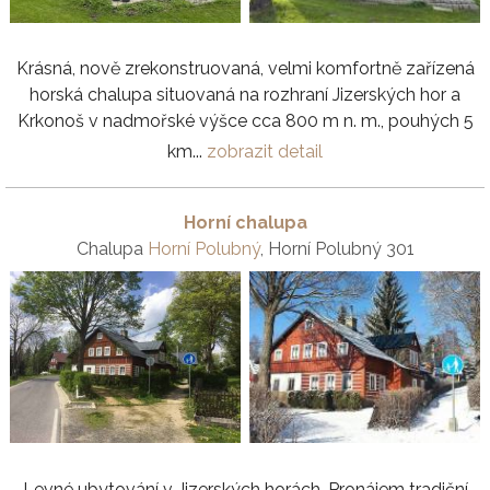
Krásná, nově zrekonstruovaná, velmi komfortně zařízená
horská chalupa situovaná na rozhraní Jizerských hor a
Krkonoš v nadmořské výšce cca 800 m n. m., pouhých 5
km...
zobrazit detail
Horní chalupa
Chalupa
Horní Polubný
, Horní Polubný 301
Levné ubytování v Jizerských horách. Pronájem tradiční