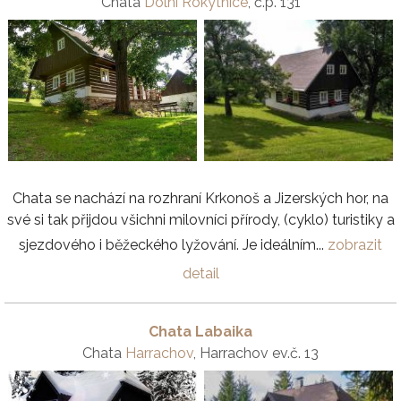
Chata
Dolní Rokytnice
, č.p. 131
Chata se nachází na rozhraní Krkonoš a Jizerských hor, na
své si tak přijdou všichni milovníci přírody, (cyklo) turistiky a
sjezdového i běžeckého lyžování. Je ideálním...
zobrazit
detail
Chata Labaika
Chata
Harrachov
, Harrachov ev.č. 13