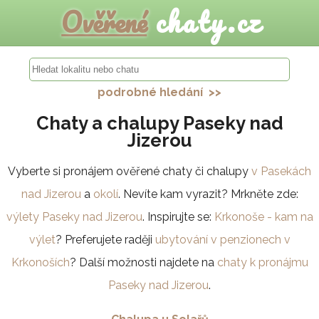
Ověřené
chaty.cz
podrobné hledání >>
Chaty a chalupy Paseky nad
Jizerou
Vyberte si pronájem ověřené chaty či chalupy
v Pasekách
nad Jizerou
a
okolí
. Nevíte kam vyrazit? Mrkněte zde:
výlety Paseky nad Jizerou
. Inspirujte se:
Krkonoše - kam na
výlet
? Preferujete raději
ubytování v penzionech v
Krkonoších
? Další možnosti najdete na
chaty k pronájmu
Paseky nad Jizerou
.