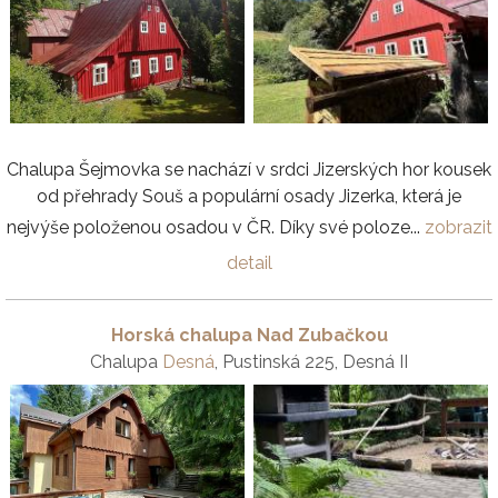
Chalupa Šejmovka se nachází v srdci Jizerských hor kousek
od přehrady Souš a populární osady Jizerka, která je
nejvýše položenou osadou v ČR. Díky své poloze...
zobrazit
detail
Horská chalupa Nad Zubačkou
Chalupa
Desná
, Pustinská 225, Desná II