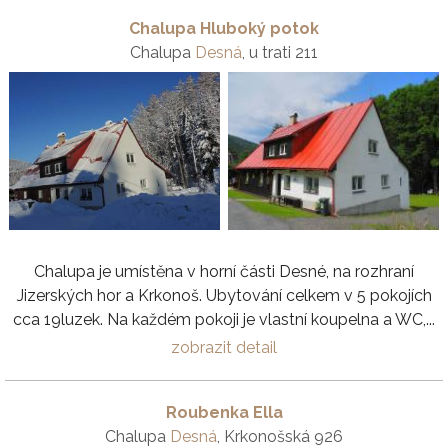
Chalupa Hluboký potok
Chalupa
Desná
, u trati 211
Chalupa je umístěna v horní části Desné, na rozhraní
Jizerských hor a Krkonoš. Ubytování celkem v 5 pokojích
cca 19luzek. Na každém pokoji je vlastní koupelna a WC,...
zobrazit detail
Roubenka Ella
Chalupa
Desná
, Krkonošská 926