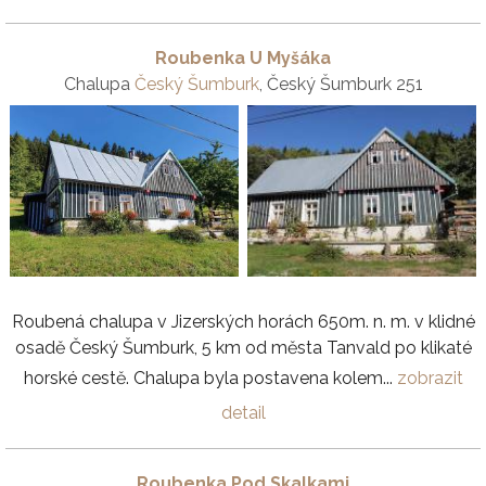
Roubenka U Myšáka
Chalupa
Český Šumburk
, Český Šumburk 251
Roubená chalupa v Jizerských horách 650m. n. m. v klidné
osadě Český Šumburk, 5 km od města Tanvald po klikaté
horské cestě. Chalupa byla postavena kolem...
zobrazit
detail
Roubenka Pod Skalkami