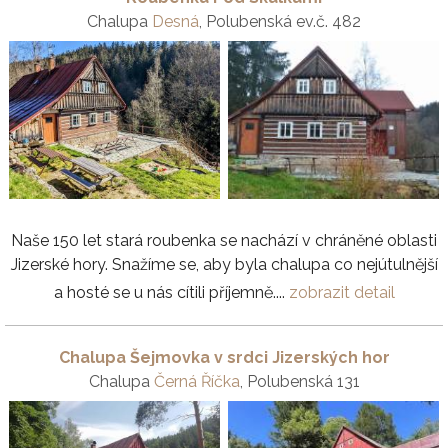
Chalupa
Desná
, Polubenská ev.č. 482
Naše 150 let stará roubenka se nachází v chráněné oblasti
Jizerské hory. Snažíme se, aby byla chalupa co nejútulnější
a hosté se u nás cítili příjemně....
zobrazit detail
Chalupa Šejmovka v srdci Jizerských hor
Chalupa
Černá Říčka
, Polubenská 131