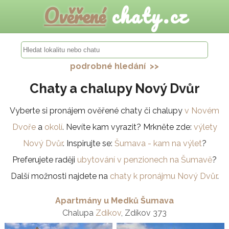
Ověřené
chaty.cz
podrobné hledání >>
Chaty a chalupy Nový Dvůr
Vyberte si pronájem ověřené chaty či chalupy
v Novém
Dvoře
a
okolí
. Nevíte kam vyrazit? Mrkněte zde:
výlety
Nový Dvůr
. Inspirujte se:
Šumava - kam na výlet
?
Preferujete raději
ubytování v penzionech na Šumavě
?
Další možnosti najdete na
chaty k pronájmu Nový Dvůr
.
Apartmány u Medků Šumava
Chalupa
Zdíkov
, Zdíkov 373