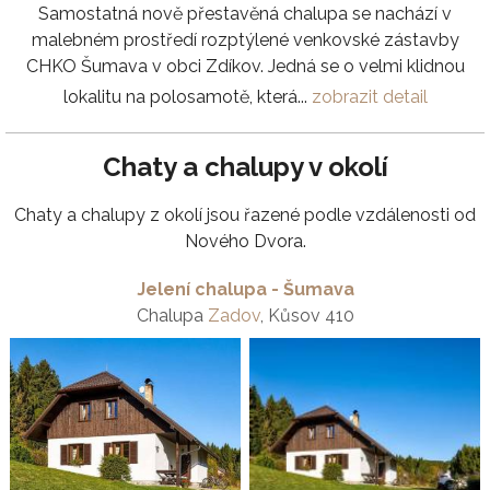
Samostatná nově přestavěná chalupa se nachází v
malebném prostředí rozptýlené venkovské zástavby
CHKO Šumava v obci Zdíkov. Jedná se o velmi klidnou
lokalitu na polosamotě, která...
zobrazit detail
Chaty a chalupy v okolí
Chaty a chalupy z okolí jsou řazené podle vzdálenosti od
Nového Dvora.
Jelení chalupa - Šumava
Chalupa
Zadov
, Kůsov 410