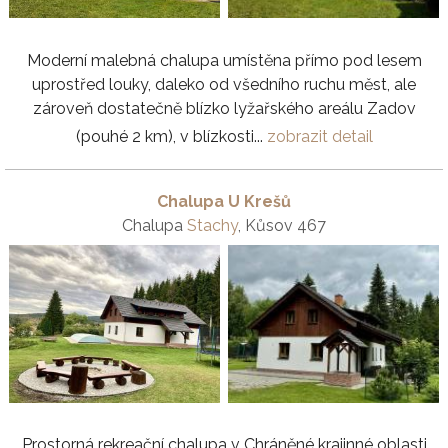
Moderní malebná chalupa umístěna přímo pod lesem
uprostřed louky, daleko od všedního ruchu měst, ale
zároveň dostatečně blízko lyžařského areálu Zadov
(pouhé 2 km), v blízkosti...
zobrazit detail
Chalupa U Krešů
Chalupa
Stachy
, Kůsov 467
Prostorná rekreační chalupa v Chráněné krajinné oblasti