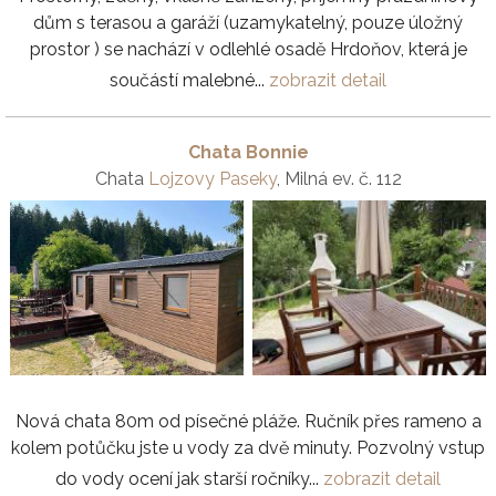
dům s terasou a garáží (uzamykatelný, pouze úložný
prostor ) se nachází v odlehlé osadě Hrdoňov, která je
součástí malebné...
zobrazit detail
Chata Bonnie
Chata
Lojzovy Paseky
, Milná ev. č. 112
Nová chata 80m od písečné pláže. Ručník přes rameno a
kolem potůčku jste u vody za dvě minuty. Pozvolný vstup
do vody ocení jak starší ročníky...
zobrazit detail