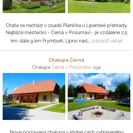
Chata se nachází v osadě Plánička u Lipenské přehrady.
Nejbližší městečko - Černá v Pošumaví - je vzdálené 2,5
km, dále 9 km Frymburk, Lipno nad...
zobrazit detail
Chalupa Černá
Chalupa
Černá v Pošumaví
, 194
Nově postavená chalupa v klidné části vyhlášeného