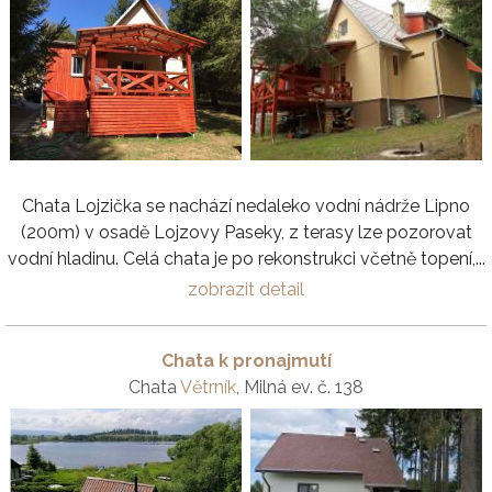
Chata Lojzička se nachází nedaleko vodní nádrže Lipno
(200m) v osadě Lojzovy Paseky, z terasy lze pozorovat
vodní hladinu. Celá chata je po rekonstrukci včetně topení,...
zobrazit detail
Chata k pronajmutí
Chata
Větrník
, Milná ev. č. 138