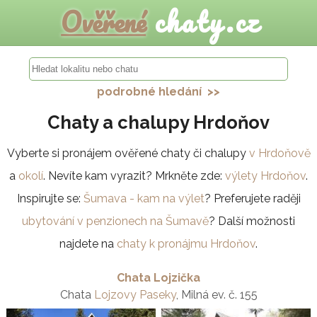
Ověřené
chaty.cz
podrobné hledání >>
Chaty a chalupy Hrdoňov
Vyberte si pronájem ověřené chaty či chalupy
v Hrdoňově
a
okolí
. Nevíte kam vyrazit? Mrkněte zde:
výlety Hrdoňov
.
Inspirujte se:
Šumava - kam na výlet
? Preferujete raději
ubytování v penzionech na Šumavě
? Další možnosti
najdete na
chaty k pronájmu Hrdoňov
.
Chata Lojzička
Chata
Lojzovy Paseky
, Milná ev. č. 155