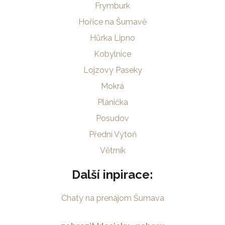
Frymburk
Hořice na Šumavě
Hůrka Lipno
Kobylnice
Lojzovy Paseky
Mokrá
Plánička
Posudov
Přední Výtoň
Větrník
Další inpirace:
Chaty na prenájom Šumava