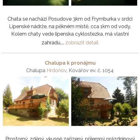
Chata se nachází Posudove 3km od Frymburka v srdci
Lipenské nádrže, na pěkném místě, cca 1km od vody.
Kolem chaty vede lipenska cyklostezka, má vlastni
zahradu,...
zobrazit detail
Chalupa k pronájmu
Chalupa
Hrdoňov
, Kovářov ev. č. 1054
Prostorný, zděný, vkusně zařízený, příjemný prázdninový