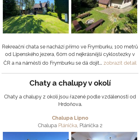
Rekreační chata se nachází přímo ve Frymburku, 100 metrů
od Lipenského jezera, 60m od nejkrásnější cyklostezky v
ČR a na náměstí do Frymburku se dá dojít...
zobrazit detail
Chaty a chalupy v okolí
Chaty a chalupy z okolí jsou řazené podle vzdálenosti od
Hrdoňova.
Chalupa Lipno
Chalupa
Plánička
, Plánička 2