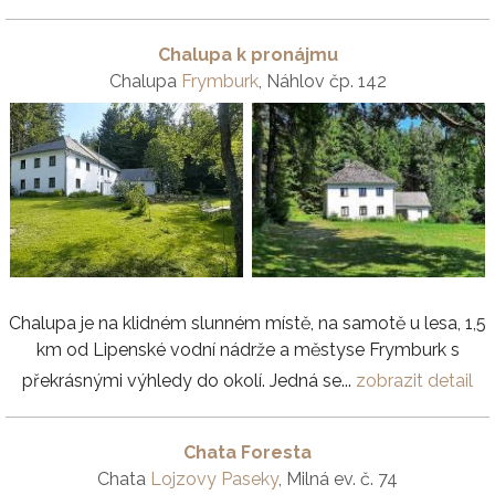
Chalupa k pronájmu
Chalupa
Frymburk
, Náhlov čp. 142
Chalupa je na klidném slunném místě, na samotě u lesa, 1,5
km od Lipenské vodní nádrže a městyse Frymburk s
překrásnými výhledy do okolí. Jedná se...
zobrazit detail
Chata Foresta
Chata
Lojzovy Paseky
, Milná ev. č. 74