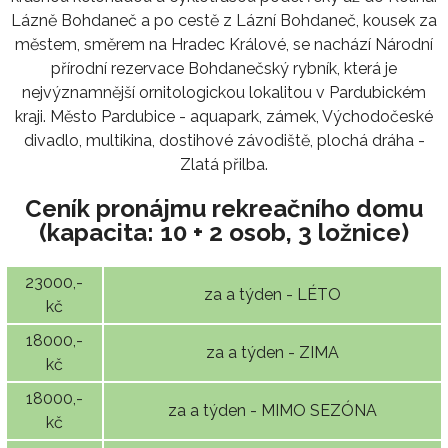
Lázně Bohdaneč a po cestě z Lázní Bohdaneč, kousek za
městem, směrem na Hradec Králové, se nachází Národní
přírodní rezervace Bohdanečský rybník, která je
nejvýznamnější ornitologickou lokalitou v Pardubickém
kraji. Město Pardubice - aquapark, zámek, Východočeské
divadlo, multikina, dostihové závodiště, plochá dráha -
Zlatá přilba.
Ceník pronájmu rekreačního domu
(kapacita: 10 + 2 osob, 3 ložnice)
23000,-
za a týden - LÉTO
kč
18000,-
za a týden - ZIMA
kč
18000,-
za a týden - MIMO SEZÓNA
kč