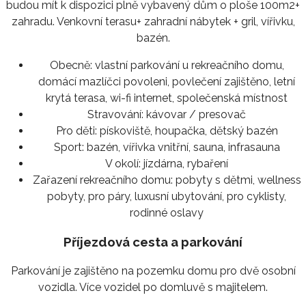
budou mít k dispozici plně vybavený dům o ploše 100m2+
zahradu. Venkovní terasu+ zahradní nábytek + gril, vířivku,
bazén.
Obecně:
vlastní parkování u rekreačního domu,
domácí mazlíčci povoleni, povlečení zajištěno, letní
krytá terasa, wi-fi internet, společenská místnost
Stravování:
kávovar / presovač
Pro děti:
pískoviště, houpačka, dětský bazén
Sport:
bazén, vířivka vnitřní, sauna, infrasauna
V okolí:
jízdárna, rybaření
Zařazení rekreačního domu:
pobyty s dětmi, wellness
pobyty, pro páry, luxusní ubytování, pro cyklisty,
rodinné oslavy
Příjezdová cesta a parkování
Parkování je zajištěno na pozemku domu pro dvě osobní
vozidla. Více vozidel po domluvě s majitelem.