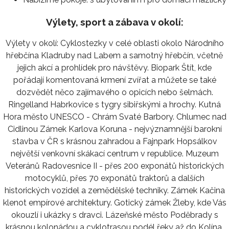
Výlety, sport a zábava v okolí:
Výlety v okolí: Cyklostezky v celé oblasti okolo Národního
hřebčína Kladruby nad Labem a samotný hřebčín, včetně
jejich akcí a prohlídek pro návštěvy. Biopark Štít, kde
pořádají komentovaná krmení zvířat a můžete se také
dozvědět něco zajímavého o opicích nebo šelmách.
Ringelland Habrkovice s tygry sibiřskými a hrochy. Kutná
Hora město UNESCO - Chrám Svaté Barbory. Chlumec nad
Cidlinou Zámek Karlova Koruna - nejvýznamnější barokní
stavba v ČR s krásnou zahradou a Fajnpark Hopsálkov
největší venkovní skákací centrum v republice. Muzeum
Veteránů Radovesnice II - přes 200 exponátů historických
motocyklů, přes 70 exponátů traktorů a dalších
historických vozidel a zemědělské techniky. Zámek Kačina
klenot empírové architektury. Gotický zámek Žleby, kde Vás
okouzlí i ukázky s dravci. Lázeňské město Poděbrady s
krásnou kolonádou a cyklotrasou podél řeky až do Kolína.