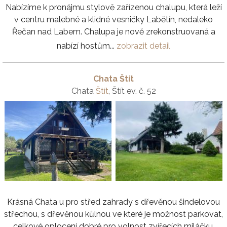
Nabízíme k pronájmu stylově zařízenou chalupu, která leží
v centru malebné a klidné vesničky Labětín, nedaleko
Řečan nad Labem. Chalupa je nově zrekonstruovaná a
nabízí hostům...
zobrazit detail
Chata Štít
Chata
Štít
, Štít ev. č. 52
Krásná Chata u pro střed zahrady s dřevěnou šindelovou
střechou, s dřevěnou kůlnou ve které je možnost parkovat,
celkové oplocení dobré pro volnost zvířecích miláčku,