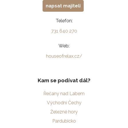
napsat majiteli
Telefon:
731 640 270
Web:
houseofrelax.cz/
Kam se podívat dál?
Řečany nad Labem
Východní Čechy
Železné hory
Pardubicko