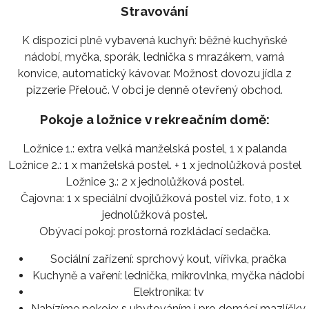
Stravování
K dispozici plně vybavená kuchyň: běžné kuchyňské
nádobí, myčka, sporák, lednička s mrazákem, varná
konvice, automatický kávovar. Možnost dovozu jídla z
pizzerie Přelouč. V obci je denně otevřený obchod.
Pokoje a ložnice v rekreačním domě:
Ložnice 1.: extra velká manželská postel, 1 x palanda
Ložnice 2.: 1 x manželská postel. + 1 x jednolůžková postel
Ložnice 3.: 2 x jednolůžková postel.
Čajovna: 1 x speciální dvojlůžková postel viz. foto, 1 x
jednolůžková postel.
Obývací pokoj: prostorná rozkládací sedačka.
Sociální zařízení:
sprchový kout, vířivka, pračka
Kuchyně a vaření:
lednička, mikrovlnka, myčka nádobí
Elektronika:
tv
Nabízíme pokoje:
s ubytováním i pro domácí mazlíčky