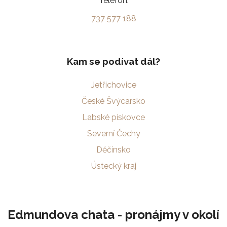
Telefon:
737 577 188
Kam se podívat dál?
Jetřichovice
České Švýcarsko
Labské pískovce
Severní Čechy
Děčínsko
Ústecký kraj
Edmundova chata - pronájmy v okolí