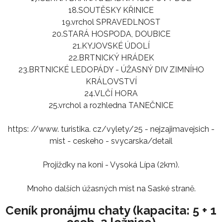
18.SOUTĚSKY KŘINICE
19.vrchol SPRAVEDLNOST
20.STARÁ HOSPODA, DOUBICE
21.KYJOVSKÉ ÚDOLÍ
22.BRTNICKÝ HRÁDEK
23.BRTNICKÉ LEDOPÁDY - ÚŽASNÝ DIV ZIMNÍHO
KRÁLOVSTVÍ
24.VLČÍ HORA
25.vrchol a rozhledna TANEČNICE
https: //www. turistika. cz/vylety/25 - nejzajimavejsich -
mist - ceskeho - svycarska/detail
Projížďky na koni - Vysoká Lípa (2km).
Mnoho dalších úžasných míst na Saské straně.
Ceník pronájmu chaty (kapacita: 5 + 1