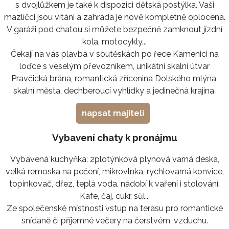
s dvojlůžkem je také k dispozici dětská postýlka. Vaši
mazlíčci jsou vítáni a zahrada je nově kompletně oplocena.
V garáži pod chatou si můžete bezpečně zamknout jízdní
kola, motocykly...
Čekají na vás plavba v soutěskách po řece Kamenici na
loďce s veselým převozníkem, unikátní skalní útvar
Pravčická brána, romantická zřícenina Dolského mlýna,
skalní města, dechberoucí vyhlídky a jedinečná krajina.
napsat majiteli
Vybavení chaty k pronájmu
Vybavená kuchyňka: 2plotýnková plynová varná deska,
velká remoska na pečení, mikrovlnka, rychlovarná konvice,
topinkovač, dřez, teplá voda, nádobí k vaření i stolování.
Kafe, čaj, cukr, sůl...
Ze společenské místnosti vstup na terasu pro romantické
snídaně či příjemné večery na čerstvém, vzduchu.