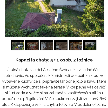
1
/
24
Kapacita chaty: 5 + 1 osob, 2 ložnice
Útulná chata v srdci Českého Švýcarska v klidné části
Jetřichovic. Ve společenské místnosti posedíte u krbu, ve
vybavené kuchyňce si připravíte lahodné jídlo a kávu, které
si můžete vychutnat také na terase. V koupelně vás osvěží
státní voda a večer si na zahradě v zastřešeném altánu
odpočinete při grilování. Vaše soukromí zajistí smrkový živý
plot. K dispozici je WiFi a chytrá televize. V oddělené ložnici