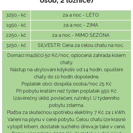
osob, 2 ložnice)
3250,- kč
za a noc - LÉTO
1950,- kč
za a noc - ZIMA
2250,- kč
za a noc - MIMO SEZÓNA
3250,- kč
SILVESTR: Cena za celou chatu na noc.
Domácí mazlíčci 50 Kč/noc, oplocená zahrada kolem
chaty.
Nástup na ubytování kdykoliv od 14 hodin, opuštění
chaty do 10 hodin dopoledne.
Poplatek obci: dospělá osoba/noc 25 Kč
Při pobytu kratším než týden poplatek 950 Kč
(závěrečný úklid, povlečení, ručníky). U týdenního
pobytu zdarma.
Platba za skutečnou spotřebu elektřiny 7 Kč za 1 kWh.
Vaření na plynu v ceně pobytu. Celou chatu lze krásně
vytopit krbem, dostatek suchého dřeva je také v ceně.