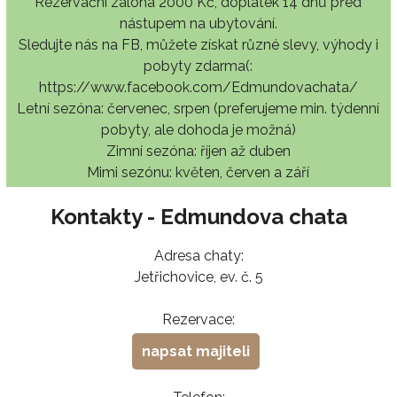
Rezervační záloha 2000 Kč, doplatek 14 dnů před
nástupem na ubytování.
Sledujte nás na FB, můžete získat různé slevy, výhody i
pobyty zdarma(:
https://www.facebook.com/Edmundovachata/
Letní sezóna: červenec, srpen (preferujeme min. týdenní
pobyty, ale dohoda je možná)
Zimní sezóna: říjen až duben
Mimi sezónu: květen, červen a září
Kontakty - Edmundova chata
Adresa chaty:
Jetřichovice, ev. č. 5
Rezervace:
napsat majiteli