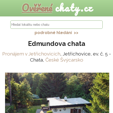
Ověřené
chaty.cz
podrobné hledání >>
Edmundova chata
Pronájem v Jetřichovicích
, Jetřichovice, ev. č. 5 -
Chata,
České Švýcarsko