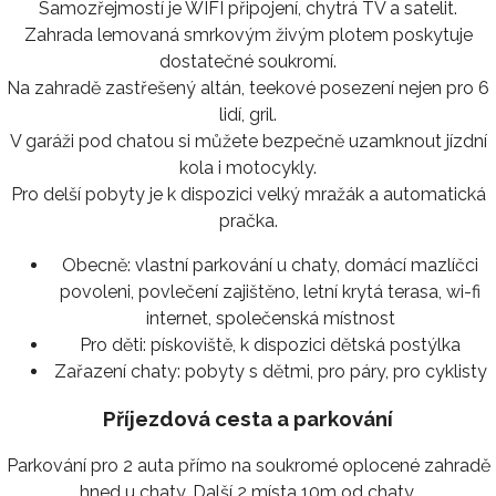
Samozřejmostí je WIFI připojení, chytrá TV a satelit.
Zahrada lemovaná smrkovým živým plotem poskytuje
dostatečné soukromí.
Na zahradě zastřešený altán, teekové posezení nejen pro 6
lidí, gril.
V garáži pod chatou si můžete bezpečně uzamknout jízdní
kola i motocykly.
Pro delší pobyty je k dispozici velký mražák a automatická
pračka.
Obecně:
vlastní parkování u chaty, domácí mazlíčci
povoleni, povlečení zajištěno, letní krytá terasa, wi-fi
internet, společenská místnost
Pro děti:
pískoviště, k dispozici dětská postýlka
Zařazení chaty:
pobyty s dětmi, pro páry, pro cyklisty
Příjezdová cesta a parkování
Parkování pro 2 auta přímo na soukromé oplocené zahradě
hned u chaty. Další 2 místa 10m od chaty.