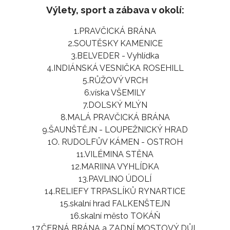
Výlety, sport a zábava v okolí:
1.PRAVČICKÁ BRÁNA
2.SOUTĚSKY KAMENICE
3.BELVEDER - Vyhlídka
4.INDIÁNSKÁ VESNIČKA ROSEHILL
5.RŮŽOVÝ VRCH
6.víska VŠEMILY
7.DOLSKÝ MLÝN
8.MALÁ PRAVČICKÁ BRÁNA
9.ŠAUNŠTĚJN - LOUPEŽNICKÝ HRAD
1O. RUDOLFŮV KÁMEN - OSTROH
11.VILÉMINA STĚNA
12.MARIINA VYHLÍDKA
13.PAVLINO ÚDOLÍ
14.RELIEFY TRPASLÍKŮ RYNARTICE
15.skalní hrad FALKENŠTEJN
16.skalní město TOKÁŇ
17.ČERNÁ BRÁNA a ZADNÍ MOSTOVÝ DŮL