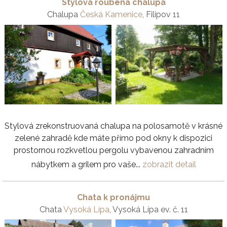
Stylová roubená chalupa
Chalupa
Česká Kamenice
, Filipov 11
Stylová zrekonstruovaná chalupa na polosamotě v krásné
zelené zahradě kde máte přímo pod okny k dispozici
prostornou rozkvetlou pergolu vybavenou zahradním
nábytkem a grilem pro vaše...
zobrazit detail
Chata k pronájmu
Chata
Vysoká Lípa
, Vysoká Lípa ev. č. 11