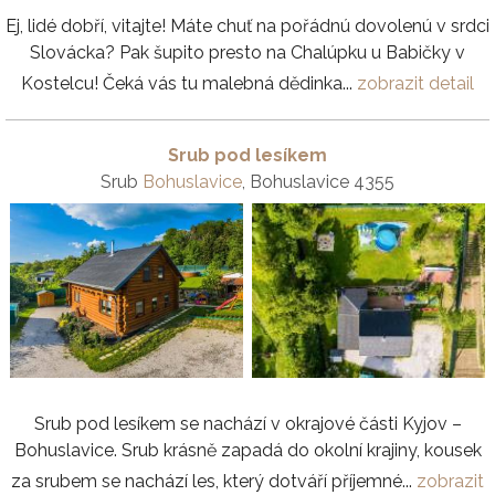
Ej, lidé dobří, vitajte! Máte chuť na pořádnú dovolenú v srdci
Slovácka? Pak šupito presto na Chalúpku u Babičky v
Kostelcu! Čeká vás tu malebná dědinka...
zobrazit detail
Srub pod lesíkem
Srub
Bohuslavice
, Bohuslavice 4355
Srub pod lesíkem se nachází v okrajové části Kyjov –
Bohuslavice. Srub krásně zapadá do okolní krajiny, kousek
za srubem se nachází les, který dotváří příjemné...
zobrazit