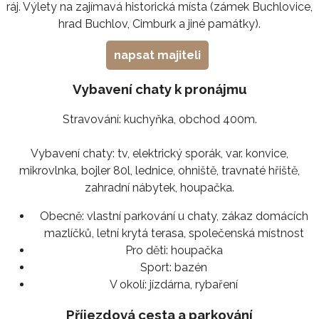
ráj. Výlety na zajímavá historická místa (zámek Buchlovice,
hrad Buchlov, Cimburk a jiné památky).
napsat majiteli
Vybavení chaty k pronájmu
Stravování: kuchyňka, obchod 400m.
Vybavení chaty: tv, elektrický sporák, var. konvice,
mikrovlnka, bojler 80l, lednice, ohniště, travnaté hřiště,
zahradní nábytek, houpačka.
Obecně:
vlastní parkování u chaty, zákaz domácích
mazlíčků, letní krytá terasa, společenská místnost
Pro děti:
houpačka
Sport:
bazén
V okolí:
jízdárna, rybaření
Příjezdová cesta a parkování