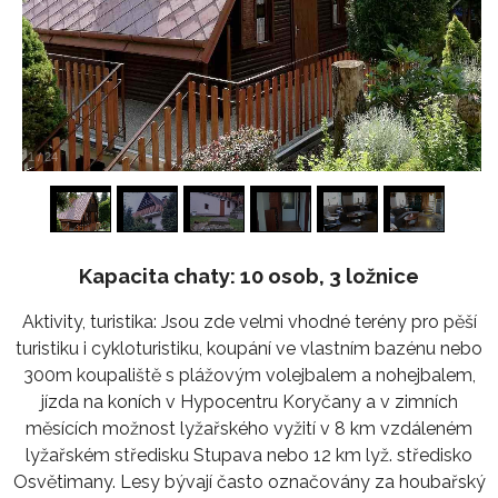
1
/
24
Kapacita chaty: 10 osob, 3 ložnice
Aktivity, turistika: Jsou zde velmi vhodné terény pro pěší
turistiku i cykloturistiku, koupání ve vlastním bazénu nebo
300m koupaliště s plážovým volejbalem a nohejbalem,
jízda na koních v Hypocentru Koryčany a v zimních
měsících možnost lyžařského vyžití v 8 km vzdáleném
lyžařském středisku Stupava nebo 12 km lyž. středisko
Osvětimany. Lesy bývají často označovány za houbařský