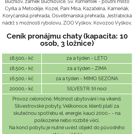
Buchlov, zámek Buchlovice, Sv. Klimentek - poutní místo
Cyrila a Metoděje, Kozel, Paní Mísa, Kazatelna, Kameňák,
Koryčanská přehrada, Osvětimanská přehrada, Jestřabická
nádrž s možností rybolovu, ZOO Vyškov, Kovozoo Vyškov.
Ceník pronájmu chaty (kapacita: 10
osob, 3 ložnice)
18.500,- kč
za a týden - LÉTO
18.500,- kč
za a týden - ZIMA
16.500,- kč
za a týden - MIMO SEZÓNA
20000,- kč
SILVESTR: tři noci
Provoz celoročně. Možnost ubytování i na víkend.
Silvestrovské pobyty, Velikonoce, klienti platí za
skutečnou spotřebu el. energie, kauci 2000,- - na
poškozené nebo rozbité věci.
Na konci pobytu je nutné uvést objekt do původního