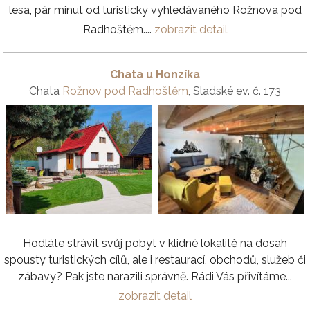
lesa, pár minut od turisticky vyhledávaného Rožnova pod
Radhoštěm....
zobrazit detail
Chata u Honzíka
Chata
Rožnov pod Radhoštěm
, Sladské ev. č. 173
Hodláte strávit svůj pobyt v klidné lokalitě na dosah
spousty turistických cílů, ale i restaurací, obchodů, služeb či
zábavy? Pak jste narazili správně. Rádi Vás přivítáme...
zobrazit detail