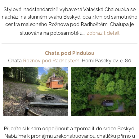
Stylová, nadstandardně vybavená Valašská Chaloupka se
nachází na slunném svahu Beskyd, cca 4km od samotného
centra malebného Rožnova pod Radhoštěm. Chalupa je
situována na polosamotě u...
zobrazit detail
Chata pod Pindulou
Chata
Rožnov pod Radhoštěm
, Horní Paseky ev. č. 80
Přijeďte si k nám odpočinout a zpomalit do srdce Beskyd.
Nabízíme k pronájmu zrekonstruovanou chatičku přímo u