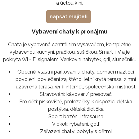
a úctou k ní.
napsat majiteli
Vybavení chaty k pronájmu
Chata je vybavená centrálním vysavačem, kompletně
vybavenou kuchyní, pračkou, sušičkou, Smart TV a je
pokryta Wi - Fi signálem. Venkovní nábytek, gril, slunečník...
Obecně:
vlastní parkování u chaty, domácí mazlíčci
povoleni, povlečení zajištěno, letní krytá terasa, zimní
uzavřená terasa, wi-fi internet, společenská místnost
Stravování:
kávovar / presovač
Pro děti:
pískoviště, prolézačky, k dispozici dětská
postýlka, dětská židlička
Sport:
bazén, infrasauna
V okolí:
rybaření, golf
Zařazení chaty:
pobyty s dětmi