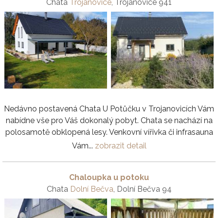
Chata
Trojanovice
, Trojanovice 941
Nedávno postavená Chata U Potůčku v Trojanovicích Vám
nabídne vše pro Váš dokonalý pobyt. Chata se nachází na
polosamotě obklopená lesy. Venkovní vířivka či infrasauna
Vám...
zobrazit detail
Chaloupka u potoku
Chata
Dolní Bečva
, Dolní Bečva 94