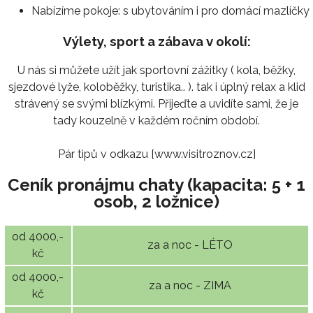
Nabízíme pokoje:
s ubytováním i pro domácí mazlíčky
Výlety, sport a zábava v okolí:
U nás si můžete užít jak sportovní zážitky ( kola, běžky,
sjezdové lyže, koloběžky, turistika.. ). tak i úplný relax a klid
strávený se svými blízkými. Přijeďte a uvidíte sami, že je
tady kouzelně v každém ročním období.
Pár tipů v odkazu [www.visitroznov.cz]
Ceník pronájmu chaty (kapacita: 5 + 1
osob, 2 ložnice)
od 4000,-
za a noc - LÉTO
kč
od 4000,-
za a noc - ZIMA
kč