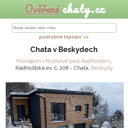
Ověřené
chaty.cz
podrobné hledání >>
Chata v Beskydech
Pronájem v Rožnově pod Radhoštěm
,
Radhošťská ev. č. 208 - Chata,
Beskydy