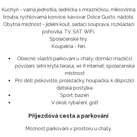
Kuchyň - varná jednotka, lednička s mrazničkou, mikrovlnná
trouba, rychlovarná konvice, kávovar Dolce Gusto, nádobí.
Obytná místnost - jídelní kout, sedací souprava, rozkládací
pohovka, TV, SAT, WiFi.
Společenské hry.
Koupelna - fén.
Obecně:
vlastní parkování u chaty, domácí mazlíčci
povoleni, letní krytá terasa, wi-fi internet, společenská
místnost
Pro děti:
pískoviště, prolézačky, houpačka, k dispozici
dětská postýlka
Sport:
bazén
V okolí:
rybaření, golf
Příjezdová cesta a parkování
Možnost parkování v prostoru u chaty.