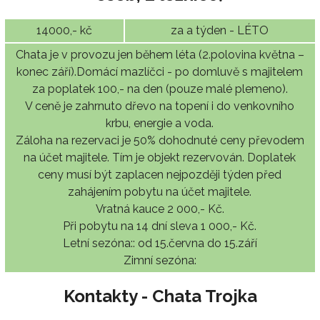
14000,- kč
za a týden - LÉTO
Chata je v provozu jen během léta (2.polovina května –
konec září).Domácí mazlíčci - po domluvě s majitelem
za poplatek 100,- na den (pouze malé plemeno).
V ceně je zahrnuto dřevo na topení i do venkovního
krbu, energie a voda.
Záloha na rezervaci je 50% dohodnuté ceny převodem
na účet majitele. Tím je objekt rezervován. Doplatek
ceny musí být zaplacen nejpozději týden před
zahájením pobytu na účet majitele.
Vratná kauce 2 000,- Kč.
Při pobytu na 14 dní sleva 1 000,- Kč.
Letní sezóna:: od 15.června do 15.září
Zimní sezóna:
Kontakty - Chata Trojka