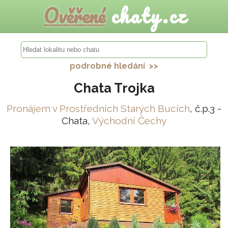
Ověřené
chaty.cz
podrobné hledání >>
Chata Trojka
Pronájem v Prostředních Starých Bucích
, č.p.3 -
Chata,
Východní Čechy