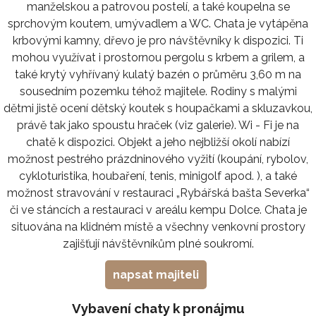
manželskou a patrovou postelí, a také koupelna se
sprchovým koutem, umývadlem a WC. Chata je vytápěna
krbovými kamny, dřevo je pro návštěvníky k dispozici. Ti
mohou využívat i prostornou pergolu s krbem a grilem, a
také krytý vyhřívaný kulatý bazén o průměru 3,60 m na
sousedním pozemku téhož majitele. Rodiny s malými
dětmi jistě ocení dětský koutek s houpačkami a skluzavkou,
právě tak jako spoustu hraček (viz galerie). Wi - Fi je na
chatě k dispozici. Objekt a jeho nejbližší okolí nabízí
možnost pestrého prázdninového vyžití (koupání, rybolov,
cykloturistika, houbaření, tenis, minigolf apod. ), a také
možnost stravování v restauraci „Rybářská bašta Severka“
či ve stáncích a restauraci v areálu kempu Dolce. Chata je
situována na klidném místě a všechny venkovní prostory
zajišťují návštěvníkům plné soukromí.
napsat majiteli
Vybavení chaty k pronájmu