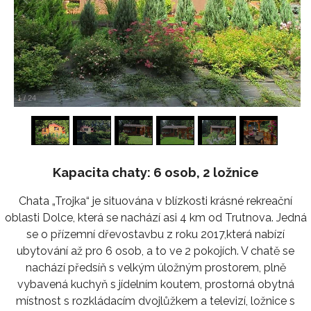
1
/
24
Kapacita chaty: 6 osob, 2 ložnice
Chata „Trojka“ je situována v blízkosti krásné rekreační
oblasti Dolce, která se nachází asi 4 km od Trutnova. Jedná
se o přízemní dřevostavbu z roku 2017,která nabízí
ubytování až pro 6 osob, a to ve 2 pokojích. V chatě se
nachází předsíň s velkým úložným prostorem, plně
vybavená kuchyň s jídelním koutem, prostorná obytná
místnost s rozkládacím dvojlůžkem a televizí, ložnice s