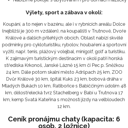
Výlety, sport a zábava v okolí:
Koupání, a to nejen v bazénu, ale i v rybnících areálu Dolce
(nejbližší je 300 m vzdálen), na koupališti v Trutnově, Dvoře
Králové a dalších přilehlých obcích. Oblast nabízí skvělé
podmínky pro cykloturistiku, rybolov, houbaření a sportovní
vyžití, např. tenis, plážový volejbal, minigolf, golf a turistiku.
K zajímavým turistickým destinacím v okolí patří horská
střediska Krkonoš, Janské Lázně 15 km či Pec p. Sněžkou
24 km. Dále potom skalní město Adršpach 25 km, ZOO
Dvůr Králové 30 km, špitál Kuks 23 km, bobová dráha v
Mladých Bukách 10 km, Ratibořice s Babiččiným údolím 48
km, dělostřelecká tvrz Stachelberg v Babí u Trutnova 17
km, kemp Svatá Kateřina s možností jízdy na velbloudech
12 km.
Ceník pronájmu chaty (kapacita: 6
osob, 2 ložnice)