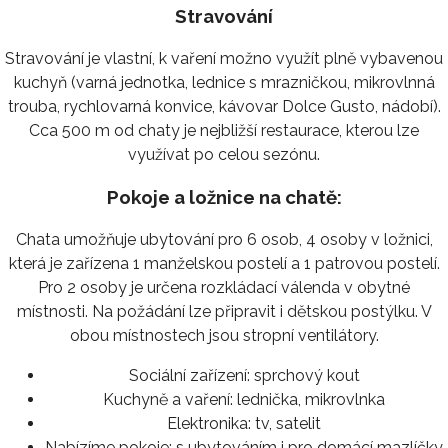
Stravování
Stravování je vlastní, k vaření možno využít plně vybavenou
kuchyň (varná jednotka, lednice s mrazničkou, mikrovlnná
trouba, rychlovarná konvice, kávovar Dolce Gusto, nádobí).
Cca 500 m od chaty je nejbližší restaurace, kterou lze
využívat po celou sezónu.
Pokoje a ložnice na chatě:
Chata umožňuje ubytování pro 6 osob, 4 osoby v ložnici,
která je zařízena 1 manželskou postelí a 1 patrovou postelí.
Pro 2 osoby je určena rozkládací válenda v obytné
místnosti. Na požádání lze připravit i dětskou postýlku. V
obou místnostech jsou stropní ventilátory.
Sociální zařízení:
sprchový kout
Kuchyně a vaření:
lednička, mikrovlnka
Elektronika:
tv, satelit
Nabízíme pokoje:
s ubytováním i pro domácí mazlíčky