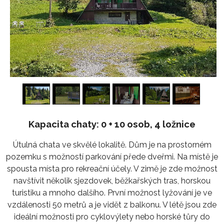
1
/
24
Kapacita chaty: 0 + 10 osob, 4 ložnice
Útulná chata ve skvělé lokalitě. Dům je na prostorném
pozemku s možností parkování přede dveřmi. Na místě je
spousta místa pro rekreační účely. V zimě je zde možnost
navštívit několik sjezdovek, běžkařských tras, horskou
turistiku a mnoho dalšího. První možnost lyžování je ve
vzdálenosti 50 metrů a je vidět z balkonu. V létě jsou zde
ideální možnosti pro cyklovýlety nebo horské tůry do