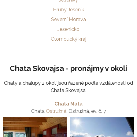
Hrubý Jeseník
Severní Morava
Jesenicko
Olomoucký kraj
Chata Skovajsa - pronájmy v okolí
Chaty a chalupy z okolí jsou řazené podle vzdálenosti od
Chata Skovajsa.
Chata Máta
Chata
Ostružná
, Ostružná, ev. č. 7