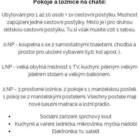
Pokoje a ložnice na chatě:
Ubytování pro 1 až 10 osob + 1x cestovní postýlku. Možnost
zapůjčení jedné cestovní postýlky. Místo je i pro druhou
dětskou cestovní postýlku. Tu si však musíte vzít s sebou.
0.NP - koupelna s se 2 samostatnými toaletami, chodba a
prostor pro uložení vybavení (lyží, kol apod. ).
1.NP - velká obytná místnost s TV, kuchyní, pěkným velkým
jídelním stolem a velkým balkónem.
2.NP - 3 prostorné ložnice. 2 pokoje s 1 manželskou postelí,
1 pokoj se 2 manželskými postelemi. Všechny postele mají
nové luxusní matrace a ložní prádlo.
Sociální zařízení:
sprchový kout
Kuchyně a vaření:
lednička, mikrovlnka, myčka nádobí
Elektronika:
tv, satelit