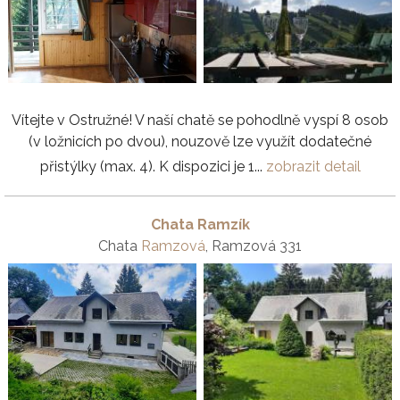
Vítejte v Ostružné! V naší chatě se pohodlně vyspí 8 osob
(v ložnicích po dvou), nouzově lze využít dodatečné
přistýlky (max. 4). K dispozici je 1...
zobrazit detail
Chata Ramzík
Chata
Ramzová
, Ramzová 331