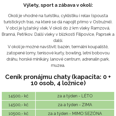
Výlety, sport a zábava v okolí:
Okolí je vhodné na turistiku, cyklistiku i relax (spousta
turistických tras, na které se dá napojit přímo v Ostružné).
V obci je lyžařský vlek. V okolí do 2 km vleky Ramzová,
Branná, Petříkov. Další vleky v blízkosti Filipovice, Paprsek a
další.
V okolí je možné navštívit: bazén, termální koupaliště,
zatopené lomy, tenisové kurty, bowling, letní bobovou
dráhu, horské minikáry, lanové centrum, adrenalin park,
muzea.
Ceník pronájmu chaty (kapacita: 0 +
10 osob, 4 ložnice)
14500,- kč
za a týden - LÉTO
14500,- kč
za a týden - ZIMA
10500,- kč
za a týden - MIMO SEZÓNA