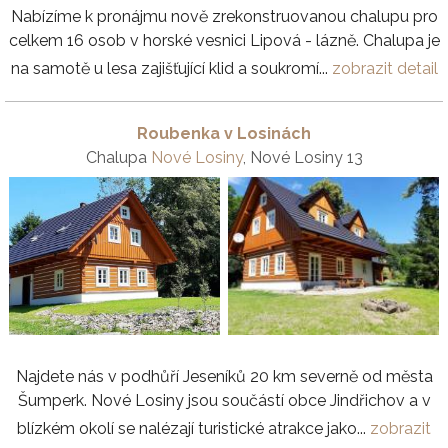
Nabízíme k pronájmu nově zrekonstruovanou chalupu pro
celkem 16 osob v horské vesnici Lipová - lázně. Chalupa je
na samotě u lesa zajišťující klid a soukromí...
zobrazit detail
Roubenka v Losinách
Chalupa
Nové Losiny
, Nové Losiny 13
Najdete nás v podhůří Jeseníků 20 km severně od města
Šumperk. Nové Losiny jsou součástí obce Jindřichov a v
blízkém okolí se nalézají turistické atrakce jako...
zobrazit