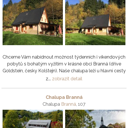
Chceme Vám nabídnout možnost týdenních i víkendových
pobytů s bohatým vyžitím v krásné obci Branná (dříve
Goldstein, česky Kolštejn). Naše chalupa leží u hlavní cesty
z...
zobrazit detail
Chalupa Branná
Chalupa
Branná
, 107