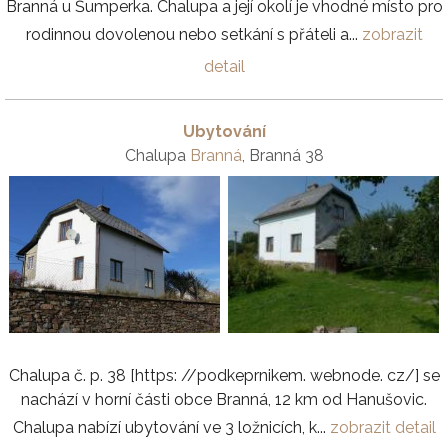
Branná u Šumperka. Chalupa a její okolí je vhodné místo pro
rodinnou dovolenou nebo setkání s přáteli a...
zobrazit
detail
Ubytování
Chalupa
Branná
, Branná 38
Chalupa č. p. 38 [https: //podkeprnikem. webnode. cz/] se
nachází v horní části obce Branná, 12 km od Hanušovic.
Chalupa nabízí ubytování ve 3 ložnicích, k...
zobrazit detail