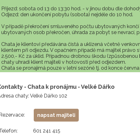
Příjezd: sobota od 13 do 13:30 hod. - v jinou dobu dle doho
Odjezd: den ukončení pobytu (sobota) nejdéle do 10 hod.
V případě překročení smluveného počtu ubytovaných končí
ubytovaných osob překročen, úhrada za pobyt se nevrací, 
Chata je klientovi předávána čistá a uklizená včetně venkov
klientem při odjezdu. V opačném případě má majitel právo st
2.500,- Kč za úklid. Případnou drobnou škodu (způsobenou
chaty uhradí klient majiteli v hotovosti před odjezdem.
Chata se pronajímá pouze v letní sezóně tj. od konce června
Kontakty - Chata k pronájmu - Velké Dářko
dresa chaty: Velké Dářko 102
Rezervace:
napsat majiteli
Telefon:
601 241 415