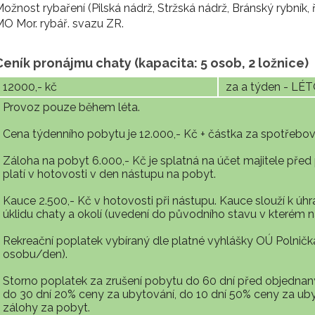
ožnost rybaření (Pilská nádrž, Stržská nádrž, Bránský rybník, 
O Mor. rybář. svazu ZR.
Ceník pronájmu chaty (kapacita: 5 osob, 2 ložnice)
12000,- kč
za a týden - LÉ
Provoz pouze během léta.
Cena týdenního pobytu je 12.000,- Kč + částka za spotřebova
Záloha na pobyt 6.000,- Kč je splatná na účet majitele před
platí v hotovosti v den nástupu na pobyt.
Kauce 2.500,- Kč v hotovosti při nástupu. Kauce slouží k ú
úklidu chaty a okolí (uvedení do původního stavu v kterém 
Rekreační poplatek vybíraný dle platné vyhlášky OÚ Polnič
osobu/den).
Storno poplatek za zrušení pobytu do 60 dní před objedna
do 30 dní 20% ceny za ubytování, do 10 dní 50% ceny za uby
zálohy za pobyt.