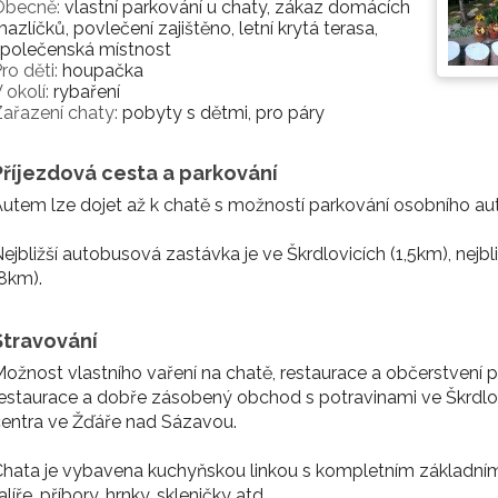
Obecně:
vlastní parkování u chaty, zákaz domácích
azlíčků, povlečení zajištěno, letní krytá terasa,
společenská místnost
ro děti:
houpačka
 okolí:
rybaření
ařazení chaty:
pobyty s dětmi, pro páry
Příjezdová cesta a parkování
utem lze dojet až k chatě s možností parkování osobního au
ejbližší autobusová zastávka je ve Škrdlovicích (1,5km), nejbl
8km).
Stravování
ožnost vlastního vaření na chatě, restaurace a občerstvení 
estaurace a dobře zásobený obchod s potravinami ve Škrdlovi
entra ve Žďáře nad Sázavou.
hata je vybavena kuchyňskou linkou s kompletním základním 
alíře, příbory, hrnky, skleničky atd..