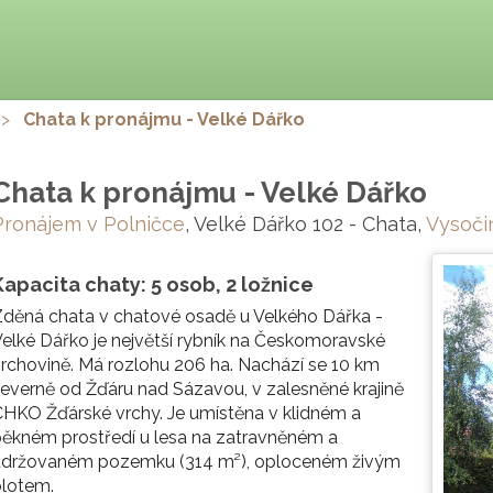
>
Chata k pronájmu - Velké Dářko
Chata k pronájmu - Velké Dářko
Pronájem v Polničce
, Velké Dářko 102 - Chata,
Vysoči
Kapacita chaty: 5 osob, 2 ložnice
děná chata v chatové osadě u Velkého Dářka -
elké Dářko je největší rybník na Českomoravské
rchovině. Má rozlohu 206 ha. Nachází se 10 km
everně od Žďáru nad Sázavou, v zalesněné krajině
HKO Žďárské vrchy. Je umístěna v klidném a
ěkném prostředí u lesa na zatravněném a
udržovaném pozemku (314 m²), oploceném živým
plotem.