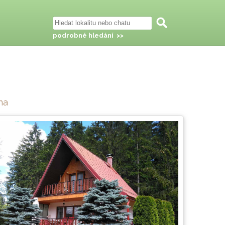
podrobné hledání >>
na