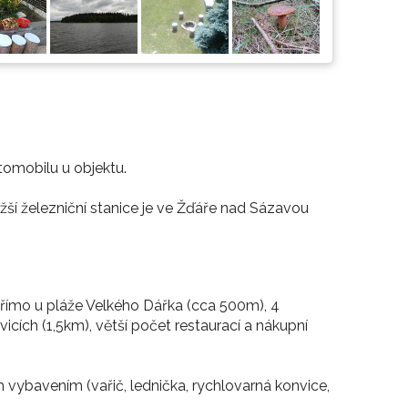
tomobilu u objektu.
ižší železniční stanice je ve Žďáře nad Sázavou
přímo u pláže Velkého Dářka (cca 500m), 4
cích (1,5km), větší počet restaurací a nákupní
vybavením (vařič, lednička, rychlovarná konvice,