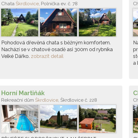
Chata
Škrdlovice
, Polnička ev. č. 78
C
Pohodová dřevěná chata s běžným komfortem.
Na
Nachází se v chatové osadě asi 300m od rybníka
pr
Velké Dářko.
zobrazit detail
st
a 
Horní Martiňák
C
Rekreační dům
Škrdlovice
, Škrdlovice č. 228
C