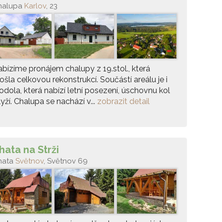
halupa
Karlov
, 23
bízíme pronájem chalupy z 19.stol., která
ošla celkovou rekonstrukcí. Součástí areálu je i
odola, která nabízí letní posezení, úschovnu kol
lyží. Chalupa se nachází v...
zobrazit detail
hata na Strži
hata
Světnov
, Světnov 69