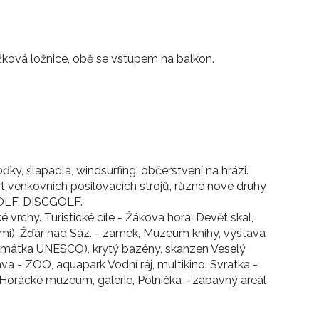
ůžková ložnice, obě se vstupem na balkon.
loďky, šlapadla, windsurfing, občerstvení na hrázi.
kovních posilovacích strojů, různé nové druhy
GOLF, DISCGOLF.
 vrchy. Turistické cíle - Žákova hora, Devět skal,
cemi), Žďár nad Sáz. - zámek, Muzeum knihy, výstava
památka UNESCO), krytý bazény, skanzen Veselý
va - ZOO, aquapark Vodní ráj, multikino. Svratka -
- Horácké muzeum, galerie, Polnička - zábavný areál