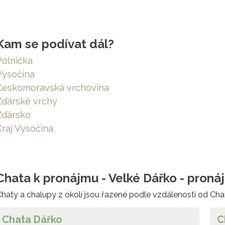
Kam se podívat dál?
Polnička
Vysočina
Českomoravská vrchovina
Žďárské vrchy
Žďársko
Kraj Vysočina
Chata k pronájmu - Velké Dářko - pronáj
haty a chalupy z okolí jsou řazené podle vzdálenosti od Cha
Chata Dářko
C