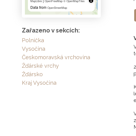
|
MapLibre
OpenFreeMap
© OpenMapTiles
Data from
OpenStreetMap
Zařazeno v sekcích:
Polnička
V
Vysočina
t
Českomoravská vrchovina
Žďárské vrchy
2
p
Žďársko
Kraj Vysočina
K
l
e
V
z
M