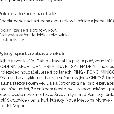
Pokoje a ložnice na chatě:
 podkroví se nachází jedna dvoulůžková ložnice a jedna tříl
ociální zařízení:
sprchový kout
uchyně a vaření:
lednička, mikrovlnka
lektronika:
tv
Výlety, sport a zábava v okolí:
ejbližší rybník - Vel. Dářko - travnatá a písčitá pláž, koupání, 
MODERNÍ SPORTOVNÍ AREÁL NA PILSKÉ NÁDRŽI - možnost ven
rolézaček, houpaček, lezení po lanech, PING - PONG, MINI
ěší turistika a cykloturistika zalesněnou krajinou CHKO Žďárské
aučná stezka kolem Vel. Dářka (prochází 2 nár. přír. rezerva
arokního umění, Zelená hora (kostel sv. J. Nepomuckého - 
opec, westernové městečko Šiklův mlýn, hrad Pernštejn, Jihla
olf, Škrdlovice - tenis. kurt, kuželky, Nové Město na Moravě 
ro děti Vagon.