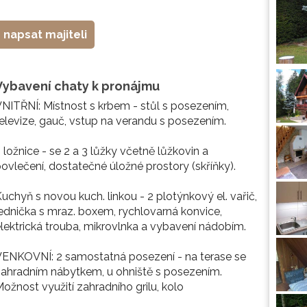
napsat majiteli
Vybavení chaty k pronájmu
NITŘNÍ: Místnost s krbem - stůl s posezením,
elevize, gauč, vstup na verandu s posezením.
 ložnice - se 2 a 3 lůžky včetně lůžkovin a
ovlečení, dostatečné úložné prostory (skříňky).
uchyň s novou kuch. linkou - 2 plotýnkový el. vařič,
ednička s mraz. boxem, rychlovarná konvice,
lektrická trouba, mikrovlnka a vybavení nádobím.
ENKOVNÍ: 2 samostatná posezení - na terase se
ahradním nábytkem, u ohniště s posezením.
ožnost využití zahradního grilu, kolo