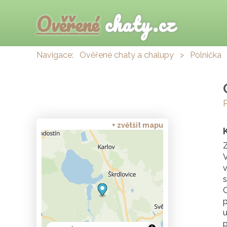
Ověřené
chaty.cz
Navigace:
Ověřené chaty a chalupy
>
Polnička
+ zvětšit mapu
Z
V
v
s
C
p