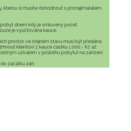
dy, kterou si musíte dohodnout s pronajímatelem.
 pobyt dnem kdy je smluvený počet
pouze je vyúčtována kauce.
ních prostor, ve stejném stavu musí být předána
rhnout klientovi z kauce částku 1.000,- Kč až
 běžným užíváním v průběhu pobytu) na zařízení
 do začátku září.