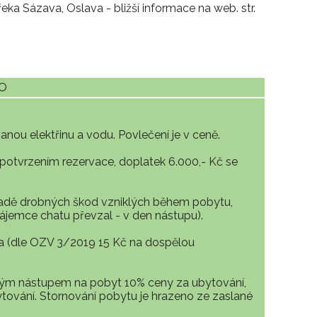
řeka Sázava, Oslava - bližší informace na web. str.
TO
nou elektřinu a vodu. Povlečení je v ceně.
 potvrzením rezervace, doplatek 6.000,- Kč se
hradě drobných škod vzniklých během pobytu,
nájemce chatu převzal - v den nástupu).
ka (dle OZV 3/2019 15 Kč na dospělou
ným nástupem na pobyt 10% ceny za ubytování,
tování. Stornování pobytu je hrazeno ze zaslané