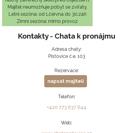
Majitel neumožňuje pobyt se zvířaty.
Letní sezóna: od 1.června do 30.září
Zimní sezóna: mimo provoz
Kontakty - Chata k pronájmu
Adresa chaty:
Pístovice č.e. 103
Rezervace:
napsat majiteli
Telefon:
+420 773 637 644
Web: