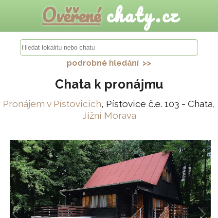
Ověřené
chaty.cz
podrobné hledání >>
Chata k pronájmu
Pronájem v Pístovicích
, Pístovice č.e. 103 - Chata,
Jižní Morava