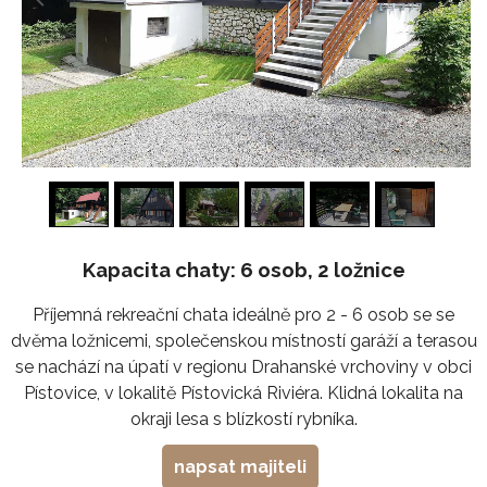
1
/
19
Kapacita chaty: 6 osob, 2 ložnice
Příjemná rekreační chata ideálně pro 2 - 6 osob se se
dvěma ložnicemi, společenskou místností garáží a terasou
se nachází na úpatí v regionu Drahanské vrchoviny v obci
Pístovice, v lokalitě Pístovická Riviéra. Klidná lokalita na
okraji lesa s blízkostí rybníka.
napsat majiteli