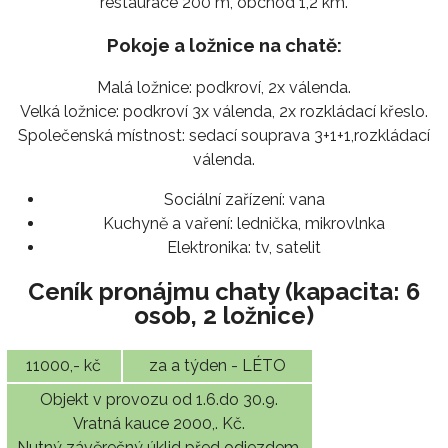
restaurace 200 m, obchod 1,2 km.
Pokoje a ložnice na chatě:
Malá ložnice: podkroví, 2x válenda.
Velká ložnice: podkroví 3x válenda, 2x rozkládací křeslo.
Společenská místnost: sedací souprava 3+1+1,rozkládací
válenda.
Sociální zařízení:
vana
Kuchyně a vaření:
lednička, mikrovlnka
Elektronika:
tv, satelit
Ceník pronájmu chaty (kapacita: 6
osob, 2 ložnice)
11000,- kč
za a týden - LÉTO
Objekt v provozu od 1.6.do 30.9.
Vratná kauce 2000,. Kč.
Nutný závěrečný úklid před odjezdem.