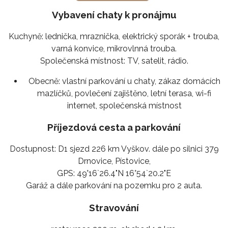
Vybavení chaty k pronájmu
Kuchyně: lednička, mraznička, elektrický sporák + trouba,
varná konvice, mikrovlnná trouba.
Společenská místnost: TV, satelit, rádio.
Obecně:
vlastní parkování u chaty, zákaz domácích
mazlíčků, povlečení zajištěno, letní terasa, wi-fi
internet, společenská místnost
Příjezdová cesta a parkování
Dostupnost: D1 sjezd 226 km Vyškov. dále po silnici 379
Drnovice, Pístovice,
GPS: 49°16`26.4"N 16°54`20.2"E
Garáž a dále parkování na pozemku pro 2 auta.
Stravování