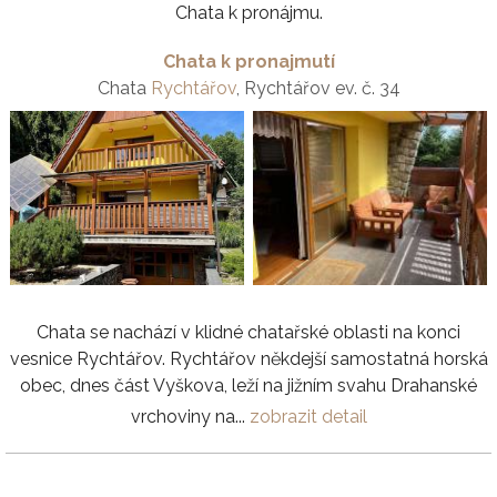
Chata k pronájmu.
Chata k pronajmutí
Chata
Rychtářov
, Rychtářov ev. č. 34
Chata se nachází v klidné chatařské oblasti na konci
vesnice Rychtářov. Rychtářov někdejší samostatná horská
obec, dnes část Vyškova, leží na jižním svahu Drahanské
vrchoviny na...
zobrazit detail