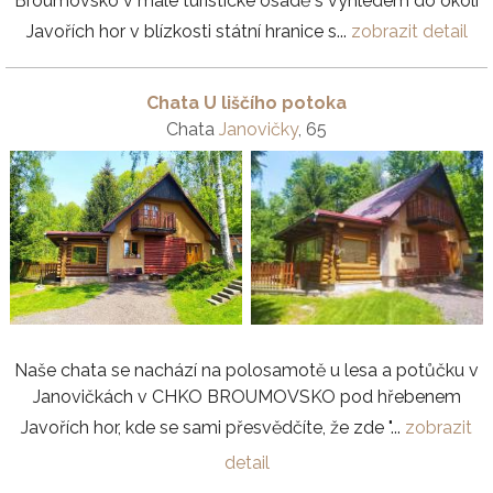
Broumovsko v malé turistické osadě s výhledem do okolí
Javořích hor v blízkosti státní hranice s...
zobrazit detail
Chata U liščího potoka
Chata
Janovičky
, 65
Naše chata se nachází na polosamotě u lesa a potůčku v
Janovičkách v CHKO BROUMOVSKO pod hřebenem
Javořích hor, kde se sami přesvědčíte, že zde "...
zobrazit
detail