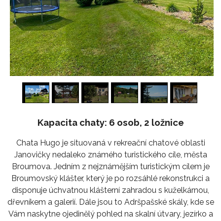
1
/
20
Kapacita chaty: 6 osob, 2 ložnice
Chata Hugo je situovaná v rekreační chatové oblasti
Janovičky nedaleko známého turistického cíle, města
Broumova. Jedním z nejznámějším turistickým cílem je
Broumovský klášter, který je po rozsáhlé rekonstrukci a
disponuje úchvatnou klášterní zahradou s kuželkárnou,
dřevníkem a galerií. Dále jsou to Adršpašské skály, kde se
Vám naskytne ojedinělý pohled na skalní útvary, jezírko a