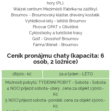
hory (PL).
Walzel centrum Meziměstí (fabrika na zážitky).
Broumov - Broumovský klášter, dřevěný kostelík.
Vyhlídkové lety - letiště Broumov
Pivovar OPAT v Olivětíně
Cyklostezky a turistické trasy
Golf - Grosshof Broumov
Farma Wenet - Broumov
Ceník pronájmu chaty (kapacita: 6
osob, 2 ložnice)
18500,- kč
za a týden - LÉTO
Možnosti pobytů: TÝDENNÍ POBYT - Sobota - Sobota
4 NOCI příjezd sobota- úterý , cena za objekt 13000,-
Kč
5 NOCÍ příjezd sobota- pondělí, cena za objekt 15000,-
Kč