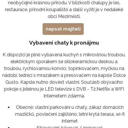
neobyčejně krásnou přírodu. V blízkosti chalupy je les,
restaurace, přírodní koupaliště a další vyžití je v nedaleké
obci Meziměstí.
napsat majiteli
Vybavení chaty k pronájmu
K dispozici je plně vybavená kuchyň s mikrovlnou troubou,
elektrickým sporákem se sklokeramickou deskou a
troubou, rychlovarnou konvicí, topinkovačem, myčkou na
nádobí, lednicí s mrazákem a presovačem na kapsle Dolce
Gusto. Kapsle nutno dovést vlastní. Součástí obývacího
pokoje s jídelnou je LED televize s DVB - T2,Netflix a WiFi
Internetem zdarma.
Obecně:
vlastní parkování u chaty, zákaz domácích
mazlíčků, povlečení zajištěno, letní krytá terasa, wi-fi
internet
Stravování:
kávovar / presovač