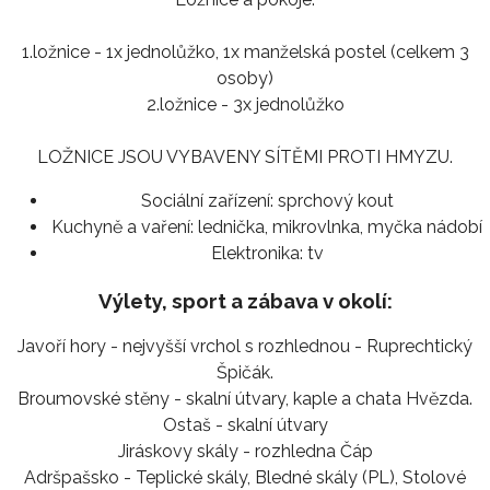
1.ložnice - 1x jednolůžko, 1x manželská postel (celkem 3
osoby)
2.ložnice - 3x jednolůžko
LOŽNICE JSOU VYBAVENY SÍTĚMI PROTI HMYZU.
Sociální zařízení:
sprchový kout
Kuchyně a vaření:
lednička, mikrovlnka, myčka nádobí
Elektronika:
tv
Výlety, sport a zábava v okolí:
Javoří hory - nejvyšší vrchol s rozhlednou - Ruprechtický
Špičák.
Broumovské stěny - skalní útvary, kaple a chata Hvězda.
Ostaš - skalní útvary
Jiráskovy skály - rozhledna Čáp
Adršpašsko - Teplické skály, Bledné skály (PL), Stolové