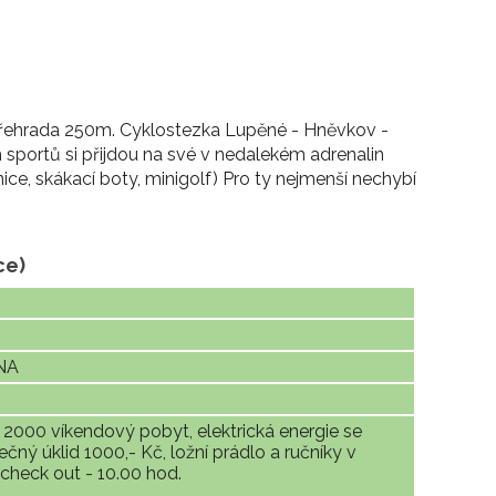
, přehrada 250m. Cyklostezka Lupěné - Hněvkov -
 sportů si přijdou na své v nedalekém adrenalin
ice, skákací boty, minigolf) Pro ty nejmenší nechybí
ce)
NA
 2000 víkendový pobyt, elektrická energie se
ný úklid 1000,- Kč, ložní prádlo a ručníky v
check out - 10.00 hod.