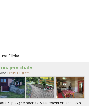
lupa Olinka.
ronájem chaty
hata
Dolní Bušínov
ata č. p. 83 se nachází v rekreační oblasti Dolní