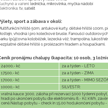
uchyně a vaření:
lednička, mikrovlnka, myčka nádobí
lektronika:
tv, satelit
Výlety, sport a zábava v okolí:
ultifunkční hřiště 50m, antukové kurty, dětské hřiště 100m
oštejn, vhodná i pro kolečkové brusle. Fanoušci outdorových
arku (půjčovna koloběžek, lezecká věž, trampolína, lukostřeln
ezplatné dětské hřiště s prolézacím hradem a houpačkami.
Ceník pronájmu chalupy (kapacita: 10 osob, 3 ložni
24000,- kč
za a týden - LÉTO
17500,- kč
za a týden - ZIMA
17000,- kč
za a týden - MIMO SEZÓ
10000,- kč
SILVESTR:
vratná kauce 3000, záloha při rezervaci 5000 týdenní pobyt,
hradí po ukončení pobytu dle elektroměru 8,- Kč kWh, závěreč
ceně.Nástup pobytu - check in 15.00 hod,ukončení pobytu - 