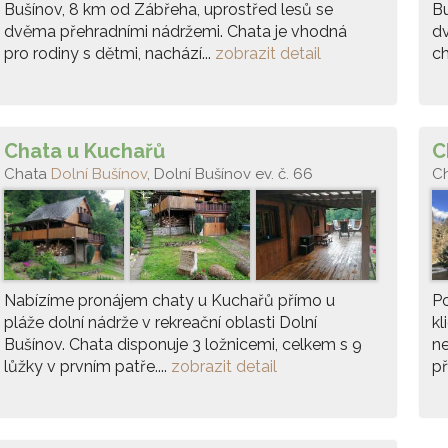
Bušínov, 8 km od Zábřeha, uprostřed lesů se
Bu
dvěma přehradními nádržemi. Chata je vhodná
d
pro rodiny s dětmi, nachází...
zobrazit detail
ch
Chata u Kuchařů
C
Chata
Dolní Bušínov
, Dolní Bušínov ev. č. 66
C
Nabízíme pronájem chaty u Kuchařů přímo u
Po
pláže dolní nádrže v rekreační oblasti Dolní
kl
Bušínov. Chata disponuje 3 ložnicemi, celkem s 9
ne
lůžky v prvním patře....
zobrazit detail
př