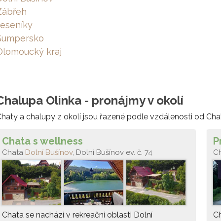
Zábřeh
Jeseníky
Šumpersko
Olomoucký kraj
Chalupa Olinka - pronájmy v okolí
haty a chalupy z okolí jsou řazené podle vzdálenosti od Cha
Chata s wellness
P
Chata
Dolní Bušínov
, Dolní Bušínov ev. č. 74
C
Chata se nachází v rekreační oblasti Dolní
Ch