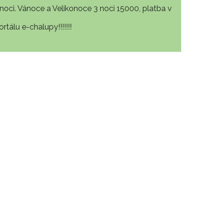
noci. Vánoce a Velikonoce 3 noci 15000, platba v
tálu e-chalupy!!!!!!!