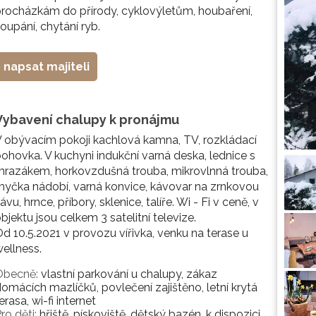
rocházkám do přírody, cyklovýletům, houbaření,
oupání, chytání ryb.
napsat majiteli
Vybavení chalupy k pronájmu
 obývacím pokoji kachlová kamna, TV, rozkládací
ohovka. V kuchyni indukční varná deska, lednice s
razákem, horkovzdušná trouba, mikrovlnná trouba,
yčka nádobí, varná konvice, kávovar na zrnkovou
ávu, hrnce, příbory, sklenice, talíře. Wi - Fi v ceně, v
bjektu jsou celkem 3 satelitní televize.
d 10.5.2021 v provozu vířivka, venku na terase u
ellness.
Obecně:
vlastní parkování u chalupy, zákaz
omácích mazlíčků, povlečení zajištěno, letní krytá
erasa, wi-fi internet
ro děti:
hřiště, pískoviště, dětský bazén, k dispozici