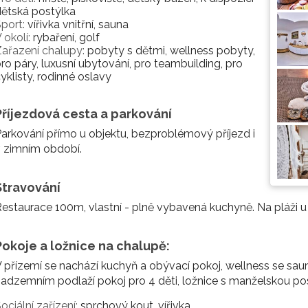
ětská postýlka
port:
vířivka vnitřní, sauna
 okolí:
rybaření, golf
ařazení chalupy:
pobyty s dětmi, wellness pobyty,
ro páry, luxusní ubytování, pro teambuilding, pro
yklisty, rodinné oslavy
Příjezdová cesta a parkování
arkování přímo u objektu, bezproblémový příjezd i
 zimním období.
Stravování
estaurace 100m, vlastní - plně vybavená kuchyně. Na pláži u 
Pokoje a ložnice na chalupě:
 přízemí se nachází kuchyň a obývací pokoj, wellness se saun
adzemním podlaží pokoj pro 4 děti, ložnice s manželskou post
ociální zařízení:
sprchový kout, vířivka