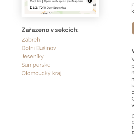
|
MapLibre
OpenFreeMap
© OpenMapTiles
p
Data from
OpenStreetMap
k
Zařazeno v sekcích:
Zábřeh
Dolní Bušínov
Jeseníky
V
Šumpersko
p
m
Olomoucký kraj
m
k
o
O
w
d
t
P