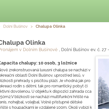
>
Dolní Bušínov
>
Chalupa Olinka
Chalupa Olinka
Pronájem v Dolním Bušínově
, Dolní Bušínov ev. č. 27
Kapacita chalupy: 10 osob, 3 ložnice
ově zrekonstruovaná luxusní chalupa se nachází v
ekreační oblasti Dolní Bušínov, uprostřed lesů, v
lízkosti přehrady s písčitou pláží. Je vhodná jak pro
ekreaci rodin s dětmi, tak pro romantický pobyt či
ktivní dovolenou. U objektu k dispozici zahrada cca
50m2.V blízkosti se nachází multifunkční hřiště na
enis, nohejbal, volejbal. Volně přístupné dětské
řiště s houpačkami je vzdálené 100m. Okolí vybízí k