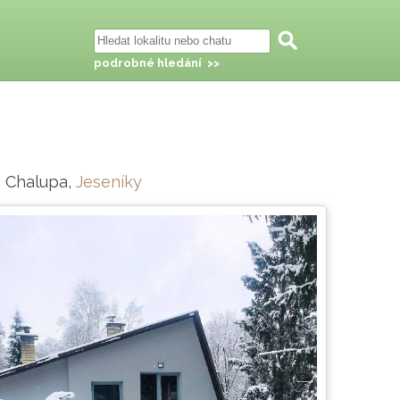
podrobné hledání >>
 - Chalupa,
Jeseníky