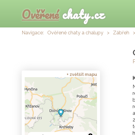
Ověřené
chaty.cz
Navigace:
Ověřené chaty a chalupy
>
Zábřeh
+ zvětšit mapu
N
r
b
r
a
2
t
h