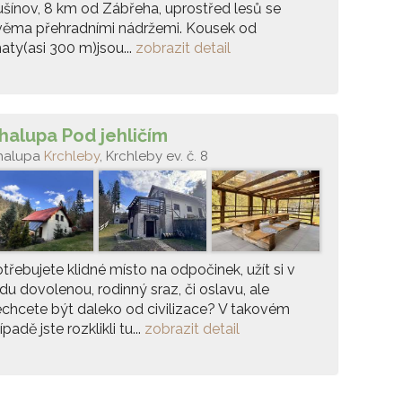
šínov, 8 km od Zábřeha, uprostřed lesů se
věma přehradními nádržemi. Kousek od
aty(asi 300 m)jsou...
zobrazit detail
halupa Pod jehličím
halupa
Krchleby
, Krchleby ev. č. 8
třebujete klidné místo na odpočinek, užít si v
idu dovolenou, rodinný sraz, či oslavu, ale
chcete být daleko od civilizace? V takovém
ípadě jste rozklikli tu...
zobrazit detail