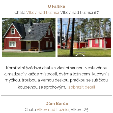
U Faflíka
Chata
Vlkov nad Lužnicí
, Vlkov nad Lužnicí 87
Komfortní švédská chata s vlastní saunou, vestavěnou
klimatizací v každé místnosti, dvěma ložnicemi, kuchyní s
myčkou, troubou a varnou deskou, pračkou se sušičkou,
koupelnou se sprchovým...
zobrazit detail
Dům Barča
Chata
Vlkov nad Lužnicí
, Vlkov 125