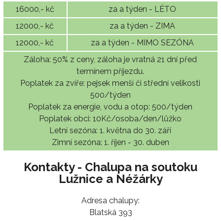
16000,- kč
za a týden - LÉTO
12000,- kč
za a týden - ZIMA
12000,- kč
za a týden - MIMO SEZÓNA
Záloha: 50% z ceny, záloha je vratná 21 dní před
termínem příjezdu.
Poplatek za zvíře: pejsek menší či střední velikosti
500/týden
Poplatek za energie, vodu a otop: 500/týden
Poplatek obci: 10Kč/osoba/den/lůžko
Letní sezóna: 1. května do 30. září
Zimní sezóna: 1. říjen - 30. duben
Kontakty - Chalupa na soutoku
Lužnice a Néžárky
Adresa chalupy:
Blatská 393