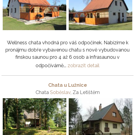
Wellness chata vhodná pro váš odpočinek. Nabízíme k
pronájmu dobře vybavenou chatu s nově vybudovanou
finskou saunou pro 4 až 6 osob a infrasaunou v
odpočívárně...
zobrazit detail
Chata u Lužnice
Chata
Soběslav
, Za Letištěm