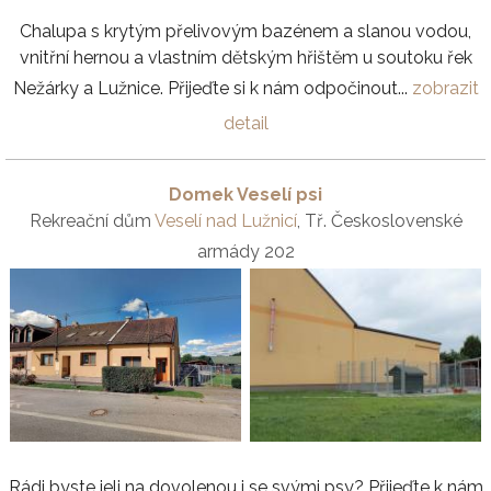
Chalupa s krytým přelivovým bazénem a slanou vodou,
vnitřní hernou a vlastním dětským hřištěm u soutoku řek
Nežárky a Lužnice. Přijeďte si k nám odpočinout...
zobrazit
detail
Domek Veselí psi
Rekreační dům
Veselí nad Lužnicí
, Tř. Československé
armády 202
Rádi byste jeli na dovolenou i se svými psy? Přijeďte k nám