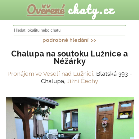
Ověřené
chaty.cz
podrobné hledání >>
Chalupa na soutoku Lužnice a
Néžárky
Pronájem ve Veselí nad Lužnicí
, Blatská 393 -
Chalupa,
Jižní Čechy