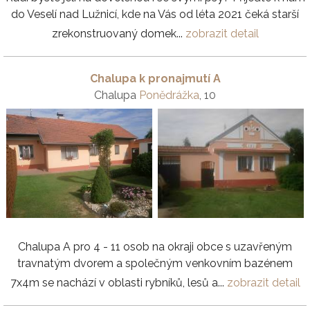
do Veselí nad Lužnicí, kde na Vás od léta 2021 čeká starší
zrekonstruovaný domek...
zobrazit detail
Chalupa k pronajmutí A
Chalupa
Ponědrážka
, 10
Chalupa A pro 4 - 11 osob na okraji obce s uzavřeným
travnatým dvorem a společným venkovním bazénem
7x4m se nachází v oblasti rybníků, lesů a...
zobrazit detail