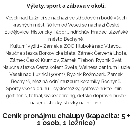
Výlety, sport a zábava v okolí:
Veselí nad Lužnicí se nachází ve středovém bodě všech
krásných měst. 30 km od Veselí se nachází České
Budějovice, Historický Tábor, Jindřichův Hradec, lázeňské
město Bechyně.
Kulturní vyžití - Zámek a ZOO Hluboká nad Vltavou,
Naučná stezka Borkovická blata, Zámek Červená Lhota,
Zámek Český Krumlov, Zámek Třeboň, Rybník Svět,
Naučná stezka Cesta kolem Světa, Welness centrum Lucie
Veselí nad Lužnicí (500m), Rybník Rožmberk. Zámek
Bechyně, Mezinárodní muzeum keramiky Bechyně.
Sporty všeho druhu - cyklostezky, golfové hřiště, mini -
golf, tenis, fotbal, wakeboarding, dětské dopravní hřiště,
naučné stezky, stezky na in - line.
Ceník pronájmu chalupy (kapacita: 5 +
1 osob, 1 ložnice)