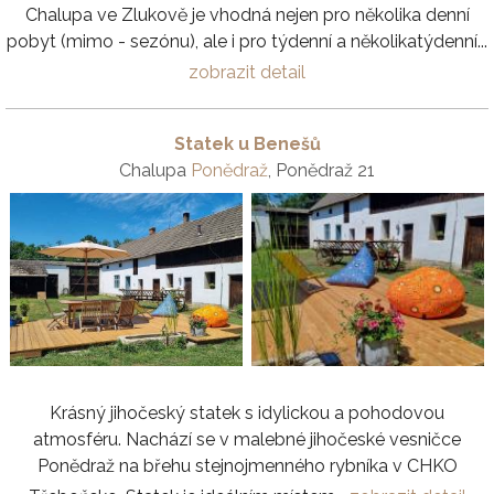
Chalupa ve Zlukově je vhodná nejen pro několika denní
pobyt (mimo - sezónu), ale i pro týdenní a několikatýdenní...
zobrazit detail
Statek u Benešů
Chalupa
Ponědraž
, Ponědraž 21
Krásný jihočeský statek s idylickou a pohodovou
atmosféru. Nachází se v malebné jihočeské vesničce
Ponědraž na břehu stejnojmenného rybníka v CHKO