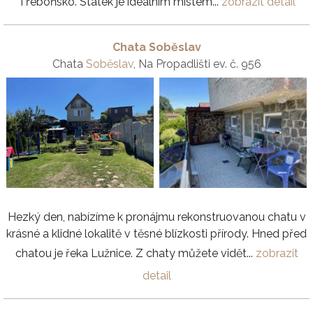
Třeboňsko. Statek je ideálním místem...
zobrazit detail
Chata Soběslav
Chata
Soběslav
, Na Propadlišti ev. č. 956
Hezký den, nabízíme k pronájmu rekonstruovanou chatu v
krásné a klidné lokalitě v těsné blízkosti přírody. Hned před
chatou je řeka Lužnice. Z chaty můžete vidět...
zobrazit
detail