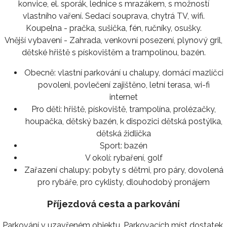
konvice, el. sporák, lednice s mrazákem, s možností
vlastního vaření. Sedací souprava, chytrá TV, wifi.
Koupelna - pračka, sušička, fén, ručníky, osušky.
Vnější vybavení - Zahrada, venkovní posezení, plynový gril,
dětské hřiště s pískovištěm a trampolínou, bazén.
Obecně:
vlastní parkování u chalupy, domácí mazlíčci
povoleni, povlečení zajištěno, letní terasa, wi-fi
internet
Pro děti:
hřiště, pískoviště, trampolína, prolézačky,
houpačka, dětský bazén, k dispozici dětská postýlka,
dětská židlička
Sport:
bazén
V okolí:
rybaření, golf
Zařazení chalupy:
pobyty s dětmi, pro páry, dovolená
pro rybáře, pro cyklisty, dlouhodobý pronájem
Příjezdová cesta a parkování
Parkování v uzavřeném objektu. Parkovacích míst dostatek.