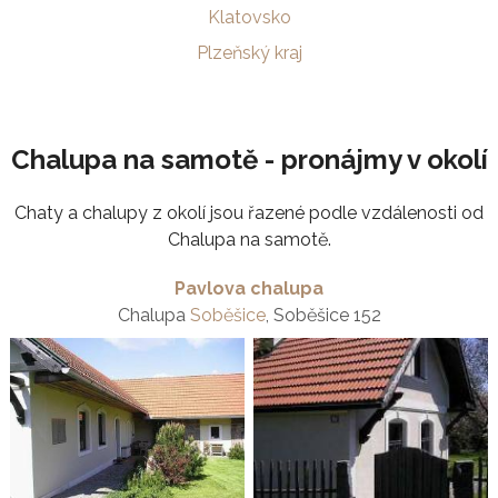
Klatovsko
Plzeňský kraj
Chalupa na samotě - pronájmy v okolí
Chaty a chalupy z okolí jsou řazené podle vzdálenosti od
Chalupa na samotě.
Pavlova chalupa
Chalupa
Soběšice
, Soběšice 152