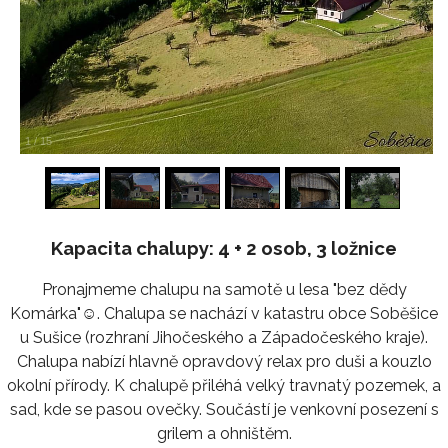
1
/
15
Kapacita chalupy: 4 + 2 osob, 3 ložnice
Pronajmeme chalupu na samotě u lesa "bez dědy
Komárka"☺️. Chalupa se nachází v katastru obce Soběšice
u Sušice (rozhraní Jihočeského a Západočeského kraje).
Chalupa nabízí hlavně opravdový relax pro duši a kouzlo
okolní přírody. K chalupě přiléhá velký travnatý pozemek, a
sad, kde se pasou ovečky. Součástí je venkovní posezení s
grilem a ohništěm.