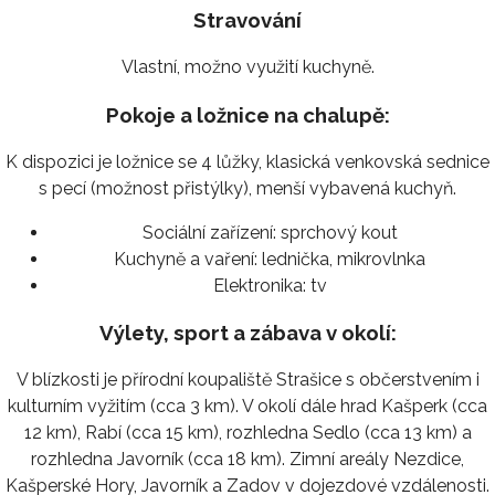
Stravování
Vlastní, možno využití kuchyně.
Pokoje a ložnice na chalupě:
K dispozici je ložnice se 4 lůžky, klasická venkovská sednice
s pecí (možnost přistýlky), menší vybavená kuchyň.
Sociální zařízení:
sprchový kout
Kuchyně a vaření:
lednička, mikrovlnka
Elektronika:
tv
Výlety, sport a zábava v okolí:
V blízkosti je přírodní koupaliště Strašice s občerstvením i
kulturním vyžitím (cca 3 km). V okolí dále hrad Kašperk (cca
12 km), Rabí (cca 15 km), rozhledna Sedlo (cca 13 km) a
rozhledna Javorník (cca 18 km). Zimní areály Nezdice,
Kašperské Hory, Javorník a Zadov v dojezdové vzdálenosti.