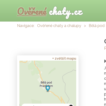
Ověřené
chaty.cz
Navigace:
Ověřené chaty a chalupy
>
Bělá pod
+ zvětšit mapu
J
n
c
m
u
p
h
n