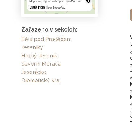
|
MapLibre
OpenFreeMap
© OpenMapTiles
Data from
OpenStreetMap
Zařazeno v sekcích:
Bělá pod Pradědem
S
Jeseníky
k
Hrubý Jeseník
s
Severní Morava
m
v
Jesenicko
v
Olomoucký kraj
K
n
K
a
l
V
T