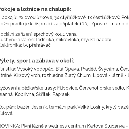
Pokoje a ložnice na chalupě:
 pokojů: 2x dvoulůžkové, 3x čtyřlůžkové, 1x šestilůžkový. Pok
ožní prádlo je k dispozici za příplatek 100,- /postel - nutno
ociální zařízení:
sprchový kout, vana
uchyně a vaření:
lednička, mikrovlnka, myčka nádobí
lektronika:
tv, přehrávač
Výlety, sport a zábava v okolí:
uristika: Vysoký vodopád, Bílá Opava, Praděd, Švýcárna, Če
tráně, Křížový vrch, rozhledna Zlatý Chlum, Lipová - lázně - 
yžování a běžkařské trasy: Filipovice, Červenohorské sedlo,
ranná, Kopřivná, Skřítek, Paprsek.
oupání: bazén Jeseník, termální park Velké Losiny, krytý baz
ulová.
OVINKA: Pivní lázně a wellness centrum Karlova Studánka 