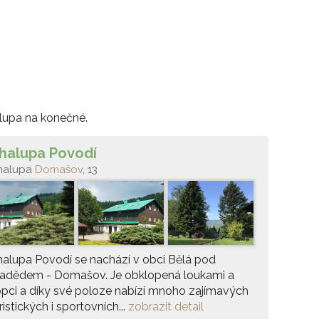
alupa na konečné.
halupa Povodí
halupa
Domašov
, 13
alupa Povodí se nachází v obci Bělá pod
radědem - Domašov. Je obklopená loukami a
pci a díky své poloze nabízí mnoho zajímavých
ristických i sportovních...
zobrazit detail