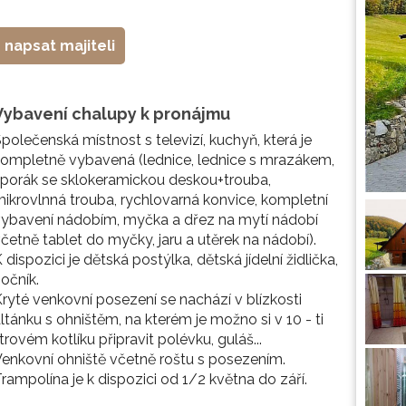
napsat majiteli
Vybavení chalupy k pronájmu
polečenská místnost s televizí, kuchyň, která je
ompletně vybavená (lednice, lednice s mrazákem,
porák se sklokeramickou deskou+trouba,
ikrovlnná trouba, rychlovarná konvice, kompletní
ybavení nádobím, myčka a dřez na mytí nádobí
četně tablet do myčky, jaru a utěrek na nádobí).
 dispozici je dětská postýlka, dětská jídelní židlička,
očník.
ryté venkovní posezení se nachází v blízkosti
ltánku s ohništěm, na kterém je možno si v 10 - ti
itrovém kotlíku připravit polévku, guláš...
enkovní ohniště včetně roštu s posezením.
rampolína je k dispozici od 1/2 května do září.