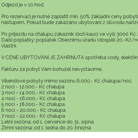
Odjezd je v 10 hod.
Pro rezervaci je nutné zaplatit min. 50% základní ceny pobyt
nástupem. Pokud bude zakázáno ubytování z důvodu nařízení
Po příjezdu na chalupu zákazník složí kauci ve výši 3000 Kč
Další poplatky: poplatek Obecnímu úřadu (dospělí 20,-Kč/
vlastní.
V CENĚ UBYTOVÁNÍ JE ZAHRNUTA spotřeba vody, elektřiny,
Fakturu za pobyt Vám bohužel nevystavíme.
Víkendové pobyty mimo sezónu 6.000,- Kč chalupa/noc.
2 noci - 12.000,- Kč chalupa
3 noci - 14.000,- Kč chalupa
4 noci - 16.000,- Kč chalupa
5 nocí - 18.000,- Kč chalupa
6 nocí - 20.000,- Kč chalupa
7 nocí - 22.000,- Kč chalupa
Letní sezóna: od 1. července do 31. srpna
Zimní sezóna: od 1. ledna do 20. března