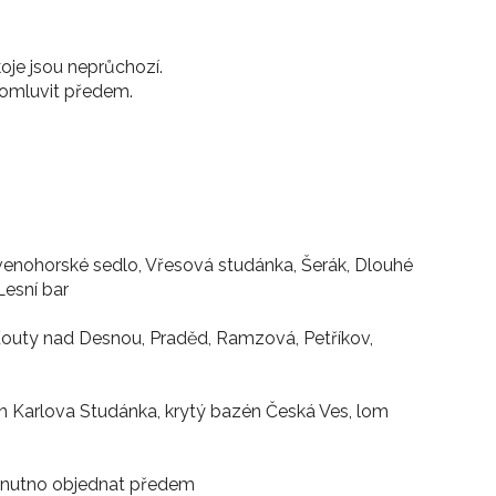
oje jsou neprůchozí.
 domluvit předem.
rvenohorské sedlo, Vřesová studánka, Šerák, Dlouhé
Lesní bar
 Kouty nad Desnou, Praděd, Ramzová, Petříkov,
én Karlova Studánka, krytý bazén Česká Ves, lom
- nutno objednat předem