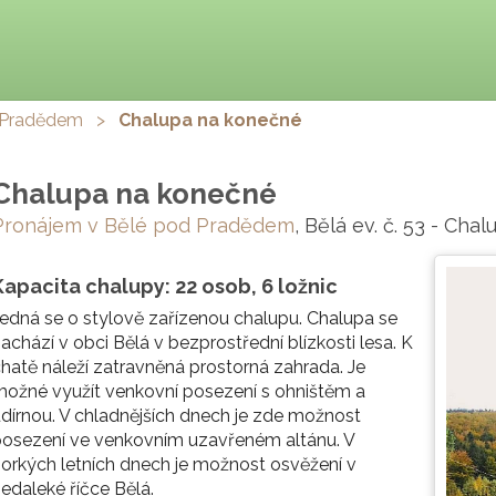
 Pradědem
>
Chalupa na konečné
Chalupa na konečné
Pronájem v Bělé pod Pradědem
, Bělá ev. č. 53 - Cha
Kapacita chalupy: 22 osob, 6 ložnic
edná se o stylově zařízenou chalupu. Chalupa se
achází v obci Bělá v bezprostřední blízkosti lesa. K
hatě náleží zatravněná prostorná zahrada. Je
ožné využít venkovní posezení s ohništěm a
dírnou. V chladnějších dnech je zde možnost
osezení ve venkovním uzavřeném altánu. V
orkých letních dnech je možnost osvěžení v
edaleké říčce Bělá.