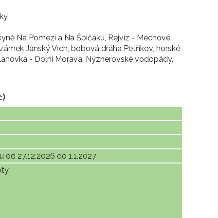
ky.
eskyně Na Pomezí a Na Špičáku, Rejvíz - Mechové
u, zámek Jánský Vrch, bobová dráha Petříkov, horské
 lanovka - Dolní Morava, Nýznerovské vodopády,
c)
u od 27.12.2026 do 1.1.2027
ty.