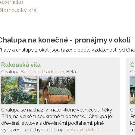
Jesenicko
Olomoucký kraj
Chalupa na konečné - pronájmy v okolí
haty a chalupy z okolí jsou řazené podle vzdálenosti od Ch
Rakouská vila
C
Chalupa
Bělá pod Pradědem
, Bělá
C
Chalupa se nachází v malé, klidné vesničce u říčky
Ch
Bělá, na velkém soukromém pozemku. Chalupa je
P
dřevěná, stylová s dřevěnými podlahami, plně
ko
vybavenou kuchyní a pokoji...
zobrazit detail
tu