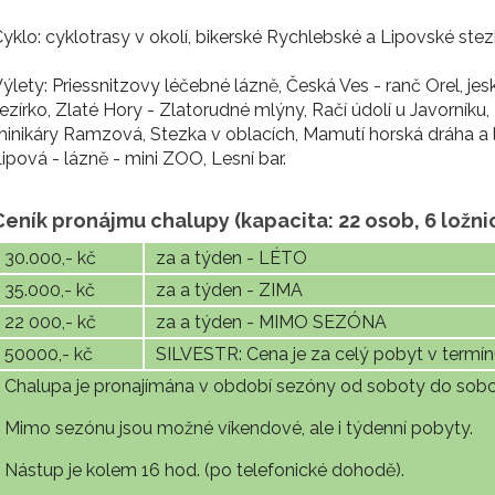
yklo: cyklotrasy v okolí, bikerské Rychlebské a Lipovské stez
ýlety: Priessnitzovy léčebné lázně, Česká Ves - ranč Orel, j
ezírko, Zlaté Hory - Zlatorudné mlýny, Račí údolí u Javorník
inikáry Ramzová, Stezka v oblacích, Mamutí horská dráha a
ipová - lázně - mini ZOO, Lesní bar.
Ceník pronájmu chalupy (kapacita: 22 osob, 6 ložni
30.000,- kč
za a týden - LÉTO
35.000,- kč
za a týden - ZIMA
22 000,- kč
za a týden - MIMO SEZÓNA
50000,- kč
SILVESTR: Cena je za celý pobyt v termín
Chalupa je pronajímána v období sezóny od soboty do sobo
Mimo sezónu jsou možné víkendové, ale i týdenní pobyty.
Nástup je kolem 16 hod. (po telefonické dohodě).