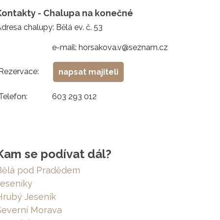
Kontakty - Chalupa na konečné
dresa chalupy: Bělá ev. č. 53
e-mail: horsakova.v@seznam.cz
Rezervace:
napsat majiteli
Telefon:
603 293 012
Kam se podívat dál?
Bělá pod Pradědem
Jeseníky
Hrubý Jeseník
Severní Morava