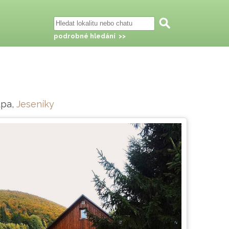
podrobné hledání >>
lupa,
Jeseníky