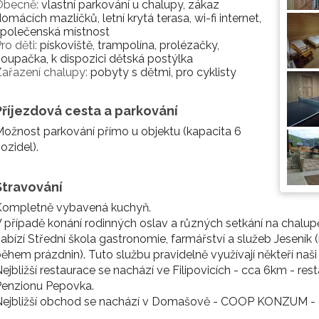
Obecně:
vlastní parkování u chalupy, zákaz
omácích mazlíčků, letní krytá terasa, wi-fi internet,
společenská místnost
ro děti:
pískoviště, trampolína, prolézačky,
oupačka, k dispozici dětská postýlka
ařazení chalupy:
pobyty s dětmi, pro cyklisty
Příjezdová cesta a parkování
ožnost parkování přímo u objektu (kapacita 6
ozidel).
Stravování
Kompletně vybavená kuchyň.
 případě konání rodinných oslav a různých setkání na chalup
abízí Střední škola gastronomie, farmářství a služeb Jeseník
ěhem prázdnin). Tuto službu pravidelně využívají někteří naši
ejbližší restaurace se nachází ve Filipovicích - cca 6km - re
Penzionu Pepovka.
Nejbližší obchod se nachází v Domašově - COOP KONZUM - 