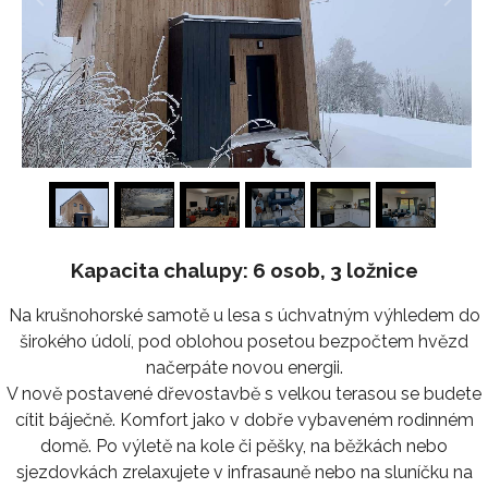
1
/
24
Kapacita chalupy: 6 osob, 3 ložnice
Na krušnohorské samotě u lesa s úchvatným výhledem do
širokého údolí, pod oblohou posetou bezpočtem hvězd
načerpáte novou energii.
V nově postavené dřevostavbě s velkou terasou se budete
cítit báječně. Komfort jako v dobře vybaveném rodinném
domě. Po výletě na kole či pěšky, na běžkách nebo
sjezdovkách zrelaxujete v infrasauně nebo na sluníčku na