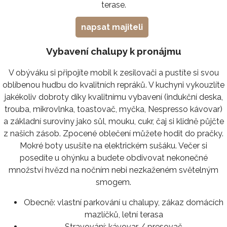
terase.
napsat majiteli
Vybavení chalupy k pronájmu
V obýváku si připojíte mobil k zesilovači a pustíte si svou
oblíbenou hudbu do kvalitních repráků. V kuchyni vykouzlíte
jakékoliv dobroty díky kvalitnímu vybavení (indukční deska,
trouba, mikrovlnka, toastovač, myčka, Nespresso kávovar)
a základní suroviny jako sůl, mouku, cukr, čaj si klidně půjčte
z našich zásob. Zpocené oblečení můžete hodit do pračky.
Mokré boty usušíte na elektrickém sušáku. Večer si
posedíte u ohýnku a budete obdivovat nekonečné
množství hvězd na nočním nebi nezkaženém světelným
smogem.
Obecně:
vlastní parkování u chalupy, zákaz domácích
mazlíčků, letní terasa
Stravování:
kávovar / presovač