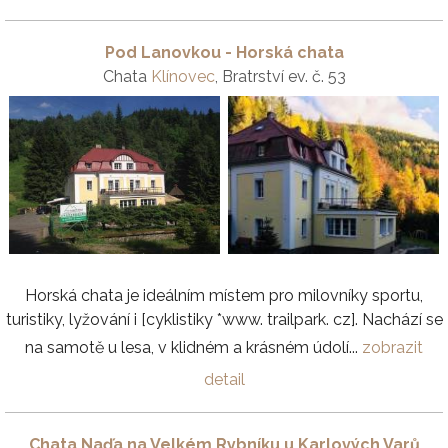
Pod Lanovkou - Horská chata
Chata
Klínovec
, Bratrství ev. č. 53
Horská chata je ideálním místem pro milovníky sportu,
turistiky, lyžování i [cyklistiky *www. trailpark. cz]. Nachází se
na samotě u lesa, v klidném a krásném údolí...
zobrazit
detail
Chata Naďa na Velkém Rybníku u Karlových Varů