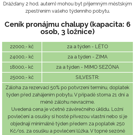
Drážďany 2 hod. autem) mohou byt příjemným městským
zpestřením vašeho týdenního pobytu.
Ceník pronájmu chalupy (kapacita: 6
osob, 3 ložnice)
22000,- kč
za a týden - LÉTO
24000,- kč
za a týden - ZIMA
18000,- kč
za a týden - MIMO SEZÓNA
25000,- kč
SILVESTR:
Záloha za rezervaci 50% po potvrzení termínu, doplatek
týden před zahájením pobytu. V případě storna 21 dní a
méně zálohu nevracíme.
Uvedená cena je včetně závěrečného úklidu. Ložní
povlečení a osušky si hosté přivezou vlastní nebo si je
objednají minimálně týden předem za poplatek 250
Kč/os. za osušku a povlečení lůžka. V topné sezóně