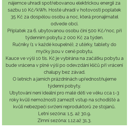
nájemce uhradí spotřebovanou elektrickou energii za
sazbu 10 Kč/kWh. Hosté uhradí v hotovosti poplatek
35 Kč za dospělou osobu a noc, která pronajímatel
odvede obci.
Příplatek za 6. ubytovanou osobu činí 500 Kč/noc, při
týdenním pobytu 2 000 Kč za týden.
Ručníky (1 v každé koupelně), 2 utěrky, tablety do
myčky jsou v ceně pobytu.
Kauce ve výši 10 tis. Kč je vybírána na začátku pobytu a
bude vrácena v plné výši po odevzdání klíčů při vrácení
chalupy bez závad.
O letních a jarních prázdninách upřednostňujeme
týdenní pobyty.
Ubytování není ideální pro malé děti ve věku cca 1-3
roky kvůli nemožnosti zamezit vstup na schodiště a
kvůli nebezpečí svržení reproduktorů ze stojanů.
Letní sezóna: 1.5. až 30.9.
Zimní sezóna: 1.12.až 31.3.