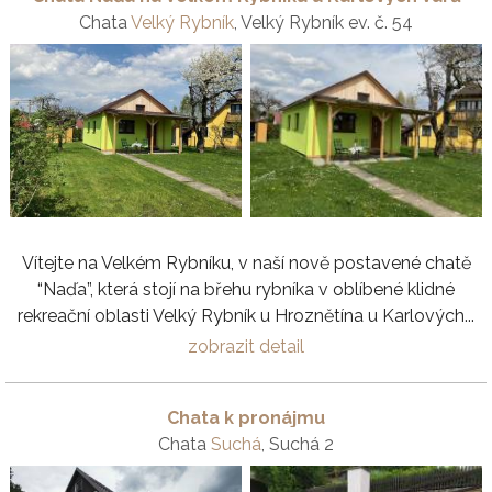
Chata
Velký Rybník
, Velký Rybník ev. č. 54
Vítejte na Velkém Rybníku, v naší nově postavené chatě
“Naďa”, která stojí na břehu rybníka v oblíbené klidné
rekreační oblasti Velký Rybník u Hroznětína u Karlových...
zobrazit detail
Chata k pronájmu
Chata
Suchá
, Suchá 2