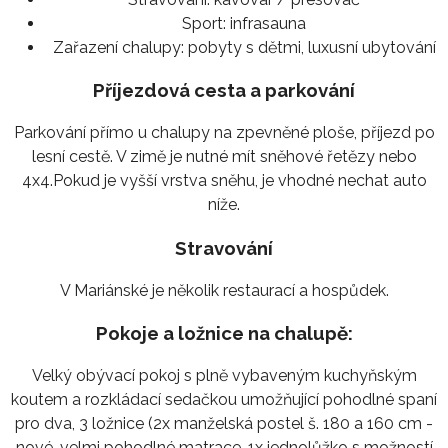
Sport:
infrasauna
Zařazení chalupy:
pobyty s dětmi, luxusní ubytování
Příjezdová cesta a parkování
Parkování přímo u chalupy na zpevněné ploše, příjezd po
lesní cestě. V zimě je nutné mít sněhové řetězy nebo
4x4.Pokud je vyšší vrstva sněhu, je vhodné nechat auto
níže.
Stravování
V Mariánské je několik restaurací a hospůdek.
Pokoje a ložnice na chalupě:
Velký obývací pokoj s plně vybaveným kuchyňským
koutem a rozkládací sedačkou umožňující pohodlné spaní
pro dva, 3 ložnice (2x manželská postel š. 180 a 160 cm -
nové, velmi pohodlné matrace, 1x jednolůžko s možností