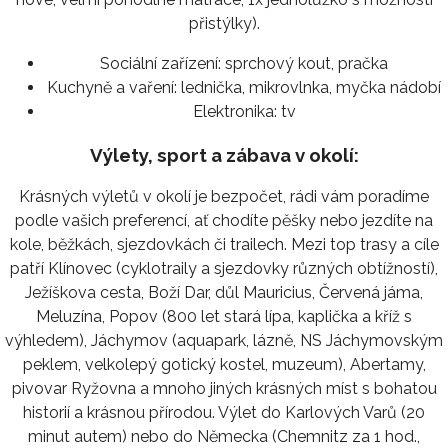
přistýlky).
Sociální zařízení:
sprchový kout, pračka
Kuchyně a vaření:
lednička, mikrovlnka, myčka nádobí
Elektronika:
tv
Výlety, sport a zábava v okolí:
Krásných výletů v okolí je bezpočet, rádi vám poradíme
podle vašich preferencí, ať chodíte pěšky nebo jezdíte na
kole, běžkách, sjezdovkách či trailech. Mezi top trasy a cíle
patří Klínovec (cyklotraily a sjezdovky různých obtížností),
Ježíškova cesta, Boží Dar, důl Mauricius, Červená jáma,
Meluzína, Popov (800 let stará lípa, kaplička a kříž s
výhledem), Jáchymov (aquapark, lázně, NS Jáchymovským
peklem, velkolepý gotický kostel, muzeum), Abertamy,
pivovar Ryžovna a mnoho jiných krásných míst s bohatou
historií a krásnou přírodou. Výlet do Karlových Varů (20
minut autem) nebo do Německa (Chemnitz za 1 hod.,