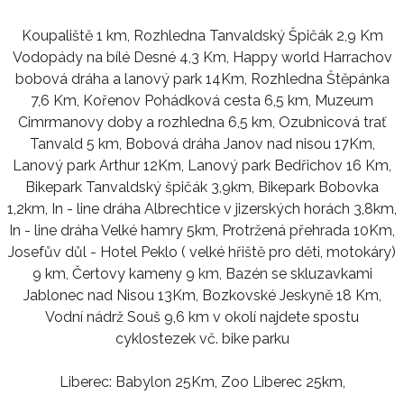
Koupaliště 1 km, Rozhledna Tanvaldský Špičák 2,9 Km
Vodopády na bílé Desné 4,3 Km, Happy world Harrachov
bobová dráha a lanový park 14Km, Rozhledna Štěpánka
7,6 Km, Kořenov Pohádková cesta 6,5 km, Muzeum
Cimrmanovy doby a rozhledna 6,5 km, Ozubnicová trať
Tanvald 5 km, Bobová dráha Janov nad nisou 17Km,
Lanový park Arthur 12Km, Lanový park Bedřichov 16 Km,
Bikepark Tanvaldský špičák 3,9km, Bikepark Bobovka
1,2km, In - line dráha Albrechtice v jizerských horách 3,8km,
In - line dráha Velké hamry 5km, Protržená přehrada 10Km,
Josefův důl - Hotel Peklo ( velké hřiště pro děti, motokáry)
9 km, Čertovy kameny 9 km, Bazén se skluzavkami
Jablonec nad Nisou 13Km, Bozkovské Jeskyně 18 Km,
Vodní nádrž Souš 9,6 km v okolí najdete spostu
cyklostezek vč. bike parku
Liberec: Babylon 25Km, Zoo Liberec 25km,