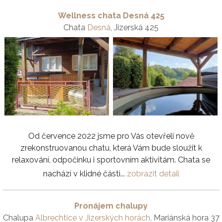
Wellness chata Desná 425
Chata
Desná
, Jizerská 425
Od července 2022 jsme pro Vás otevřeli nově
zrekonstruovanou chatu, která Vám bude sloužit k
relaxování, odpočinku i sportovním aktivitám. Chata se
nachází v klidné části...
zobrazit detail
Pronájem chalupy
Chalupa
Albrechtice v Jizerských horách
, Mariánská hora 37