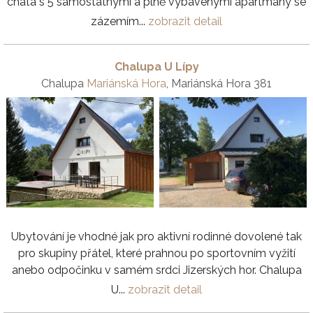
chata s 5 samostatnými a plně vybavenými apartmány se
zázemím...
zobrazit detail
Chalupa U Lípy
Chalupa
Mariánská Hora
, Mariánská Hora 381
Ubytování je vhodné jak pro aktivní rodinné dovolené tak
pro skupiny přátel, které prahnou po sportovním vyžití
anebo odpočinku v samém srdci Jizerských hor. Chalupa
U...
zobrazit detail