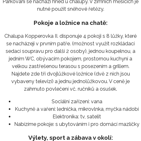
Parkování se nachází hned u chalupy. V zimních měsících je
nutné použit sněhové řetězy.
Pokoje a ložnice na chatě:
Chalupa Kopperovka II. disponuje 4 pokoji s 8 lůžky, které
se nacházejí v prvním patře. (možnost využít rozkládací
sedací soupravu pro další 2 osoby), jednou koupelnou, a
jedním WC, obývacím pokojem, prostornou kuchyní a
velkou zastřešenou terasou s posezením a grillem.
Najdete zde tři dvojlůžkové ložnice (dvě z nich jsou
vybaveny televizí) a jednu jednolůžkovou. V ceně je
zahrnuto povlečení vč. ručníků a osušek.
Sociální zařízení:
vana
Kuchyně a vaření:
lednička, mikrovlnka, myčka nádobí
Elektronika:
tv, satelit
Nabízíme pokoje:
s ubytováním i pro domácí mazlíčky
Výlety, sport a zábava v okolí: