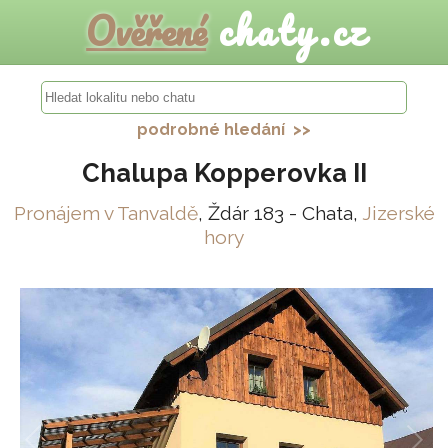
Ověřené
chaty.cz
podrobné hledání >>
Chalupa Kopperovka II
Pronájem v Tanvaldě
, Ždár 183 - Chata,
Jizerské
hory