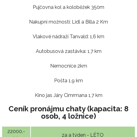
Pujčovna kol a koloběžek 350m
Nakupní možností: Lidl a Billa 2 Km
Vlakové nádraží Tanvald: 1,6 km
Autobusová zastávka: 1,7 km
Nemocnice 2km
Pošta 1,9 km
Kino jas Járy Cimrmana 1,7 km
Ceník pronájmu chaty (kapacita: 8
osob, 4 ložnice)
22000,-
za a týden - LÉTO