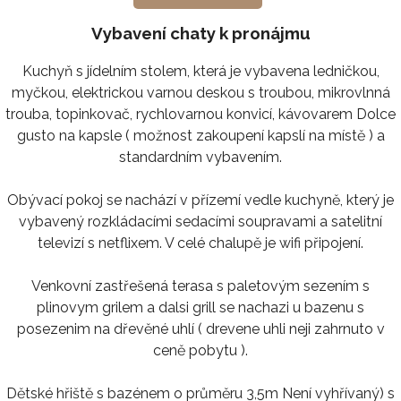
Vybavení chaty k pronájmu
Kuchyň s jídelním stolem, která je vybavena ledničkou,
myčkou, elektrickou varnou deskou s troubou, mikrovlnná
trouba, topinkovač, rychlovarnou konvicí, kávovarem Dolce
gusto na kapsle ( možnost zakoupení kapslí na místě ) a
standardním vybavením.
Obývací pokoj se nachází v přízemí vedle kuchyně, který je
vybavený rozkládacími sedacími soupravami a satelitní
televizí s netflixem. V celé chalupě je wifi připojení.
Venkovní zastřešená terasa s paletovým sezením s
plinovym grilem a dalsi grill se nachazi u bazenu s
posezenim na dřevěné uhlí ( drevene uhli neji zahrnuto v
ceně pobytu ).
Dětské hřiště s bazénem o průměru 3,5m Není vyhřívaný) s