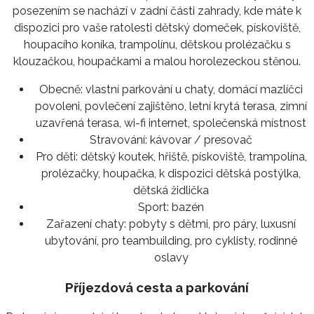
posezením se nachází v zadní části zahrady, kde máte k
dispozici pro vaše ratolesti dětský domeček, pískoviště,
houpacího koníka, trampolínu, dětskou prolézačku s
klouzačkou, houpačkami a malou horolezeckou stěnou.
Obecně:
vlastní parkování u chaty, domácí mazlíčci
povoleni, povlečení zajištěno, letní krytá terasa, zimní
uzavřená terasa, wi-fi internet, společenská místnost
Stravování:
kávovar / presovač
Pro děti:
dětský koutek, hřiště, pískoviště, trampolína,
prolézačky, houpačka, k dispozici dětská postýlka,
dětská židlička
Sport:
bazén
Zařazení chaty:
pobyty s dětmi, pro páry, luxusní
ubytování, pro teambuilding, pro cyklisty, rodinné
oslavy
Příjezdová cesta a parkování