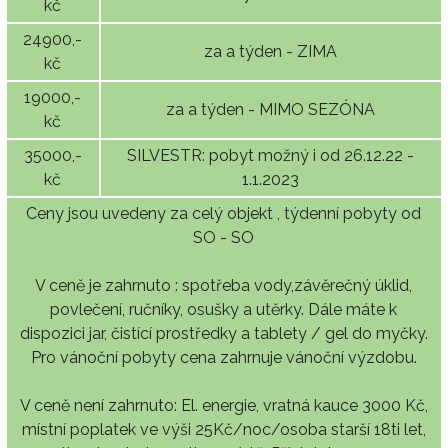
kč
24900,-
za a týden - ZIMA
kč
19000,-
za a týden - MIMO SEZÓNA
kč
35000,-
SILVESTR: pobyt možný i od 26.12.22 -
kč
1.1.2023
Ceny jsou uvedeny za celý objekt , týdenní pobyty od
SO - SO
V ceně je zahrnuto : spotřeba vody,závěrečný úklid,
povlečení, ručníky, osušky a utěrky. Dále máte k
dispozici jar, čistící prostředky a tablety / gel do myčky.
Pro vánoční pobyty cena zahrnuje vánoční výzdobu.
V ceně není zahrnuto: El. energie, vratná kauce 3000 Kč,
místní poplatek ve výši 25Kč/noc/osoba starší 18ti let,