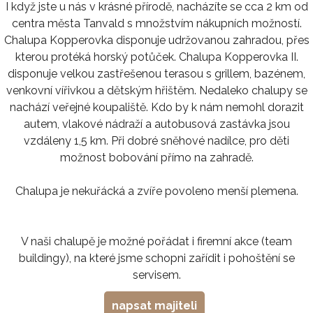
I když jste u nás v krásné přírodě, nacházíte se cca 2 km od
centra města Tanvald s množstvím nákupních možností.
Chalupa Kopperovka disponuje udržovanou zahradou, přes
kterou protéká horský potůček. Chalupa Kopperovka II.
disponuje velkou zastřešenou terasou s grillem, bazénem,
venkovní vířivkou a dětským hřištěm. Nedaleko chalupy se
nachází veřejné koupaliště. Kdo by k nám nemohl dorazit
autem, vlakové nádraží a autobusová zastávka jsou
vzdáleny 1,5 km. Při dobré sněhové nadílce, pro děti
možnost bobování přímo na zahradě.
Chalupa je nekuřácká a zvíře povoleno menší plemena.
V naši chalupě je možné pořádat i firemní akce (team
buildingy), na které jsme schopni zařídit i pohoštění se
servisem.
napsat majiteli