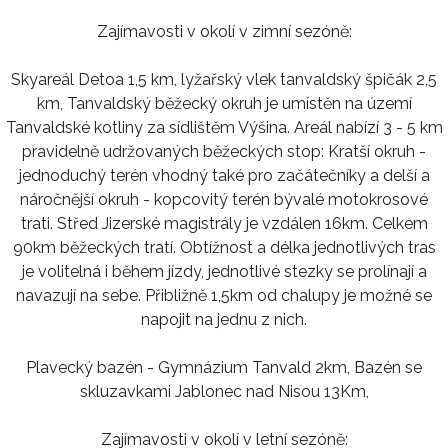
Zajímavosti v okolí v zimní sezóně:
Skyareál Detoa 1,5 km, lyžařský vlek tanvaldský špičák 2,5
km, Tanvaldský běžecký okruh je umístěn na území
Tanvaldské kotliny za sídlištěm Výšina. Areál nabízí 3 - 5 km
pravidelně udržovaných běžeckých stop: Kratší okruh -
jednoduchý terén vhodný také pro začátečníky a delší a
náročnější okruh - kopcovitý terén bývalé motokrosové
trati. Střed Jizerské magistrály je vzdálen 16km. Celkem
90km běžeckých tratí. Obtížnost a délka jednotlivých tras
je volitelná i během jízdy, jednotlivé stezky se prolínají a
navazují na sebe. Přibližně 1,5km od chalupy je možné se
napojit na jednu z nich.
Plavecký bazén - Gymnázium Tanvald 2km, Bazén se
skluzavkami Jablonec nad Nisou 13Km,
Zajímavosti v okolí v letní sezóně: